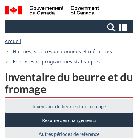
Passer
Passer
Recherche
/
au
à
et
Government
contenu
la
menus
of
Re
principal
version
Canada
et
HTML
Accueil
me
simplifiée
Normes, sources de données et méthodes
Enquêtes et programmes statistiques
Inventaire du beurre et du
fromage
Inventaire du beurre et du fromage
Résumé des changements
Autres périodes de référence