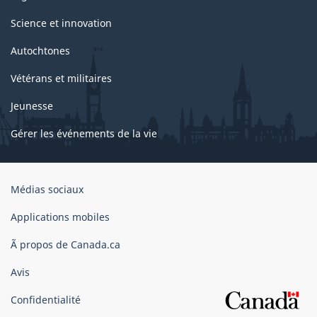
Science et innovation
Autochtones
Vétérans et militaires
Jeunesse
Gérer les événements de la vie
Organisation
Médias sociaux
du
gouvernement
Applications mobiles
du
Ã propos de Canada.ca
Canada
Avis
Confidentialité