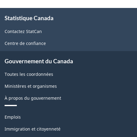
À
Statistique Canada
propos
de
Contactez StatCan
ce
site
Centre de confiance
Gouvernement du Canada
Toutes les coordonnées
Ministères et organismes
À propos du gouvernement
Thèmes
Emplois
et
sujets
Immigration et citoyenneté