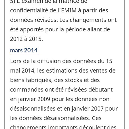
5) L'examen de la matrice de
confidentialité de l'EMIM à partir des
données révisées. Les changements ont
été apportés pour la période allant de
2012 à 2015.
Période
mars 2014
de
Lors de la diffusion des données du 15
référence
de
mai 2014, les estimations des ventes de
changement
biens fabriqués, des stocks et des
-
commandes ont été révisées débutant
en janvier 2009 pour les données non
désaisonnalisées et en janvier 2007 pour
les données désaisonnalisées. Ces
changements importants découlent des