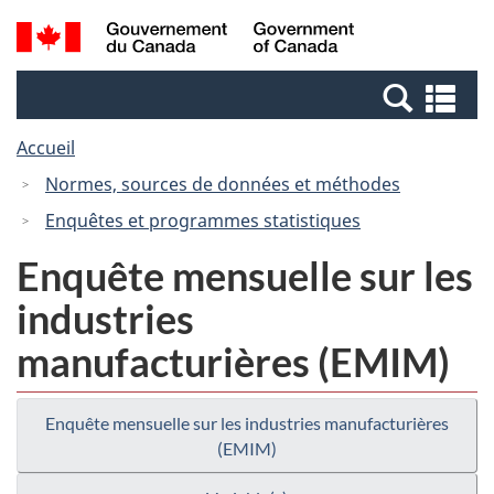
Passer
Passer
Recherche
/
au
à
et
Government
contenu
la
menus
of
Re
principal
version
Canada
et
HTML
Accueil
me
simplifiée
Normes, sources de données et méthodes
Enquêtes et programmes statistiques
Enquête mensuelle sur les
industries
manufacturières (EMIM)
Enquête mensuelle sur les industries manufacturières
(EMIM)