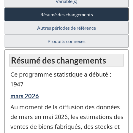
Variable(s)
Résumé des changements
Autres périodes de référence
Produits connexes
Résumé des changements
Ce programme statistique a débuté :
1947
Période
mars 2026
de
Au moment de la diffusion des données
référence
de
de mars en mai 2026, les estimations des
changement
ventes de biens fabriqués, des stocks et
-