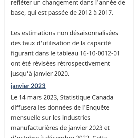
refléter un changement dans l'année de
base, qui est passée de 2012 à 2017.
Les estimations non désaisonnalisées
des taux d'utilisation de la capacité
figurant dans le tableau 16-10-0012-01
ont été révisées rétrospectivement
jusqu'à janvier 2020.
Période
janvier 2023
de
Le 14 mars 2023, Statistique Canada
référence
de
diffusera les données de l'Enquête
changement
mensuelle sur les industries
-
manufacturières de janvier 2023 et
d'octobre à décembre 2022. Cette