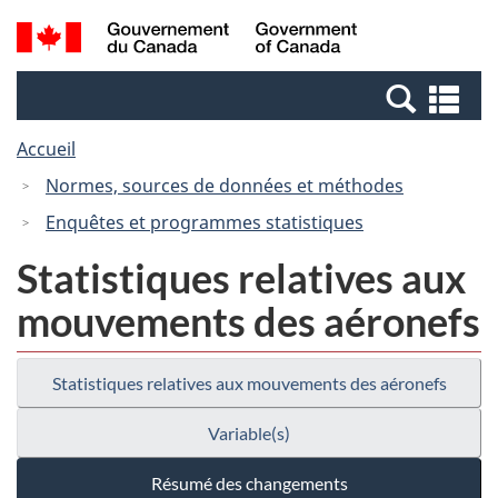
Passer
Passer
Recherche
/
au
à
et
Government
contenu
la
menus
of
Re
principal
version
Canada
et
HTML
Accueil
me
simplifiée
Normes, sources de données et méthodes
Enquêtes et programmes statistiques
Statistiques relatives aux
mouvements des aéronefs
Statistiques relatives aux mouvements des aéronefs
Variable(s)
Résumé des changements