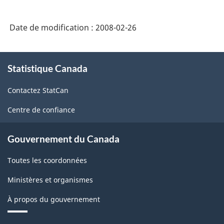
Date de modification :
2008-02-26
À
Statistique Canada
propos
de
Contactez StatCan
ce
site
Centre de confiance
Gouvernement du Canada
Toutes les coordonnées
Ministères et organismes
À propos du gouvernement