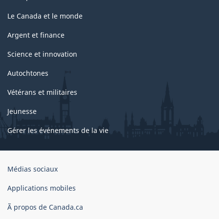
Le Canada et le monde
Argent et finance
Science et innovation
Autochtones
Vétérans et militaires
Jeunesse
Gérer les événements de la vie
Organisation
Médias sociaux
du
gouvernement
Applications mobiles
du
Ã propos de Canada.ca
Canada