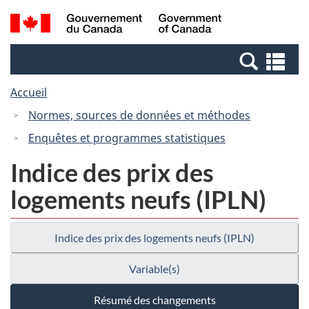
Passer
Passer
Recherche
/
au
à
et
Government
contenu
la
menus
of
Re
principal
version
Canada
et
HTML
Accueil
me
simplifiée
Normes, sources de données et méthodes
Enquêtes et programmes statistiques
Indice des prix des
logements neufs (IPLN)
Indice des prix des logements neufs (IPLN)
Variable(s)
Résumé des changements