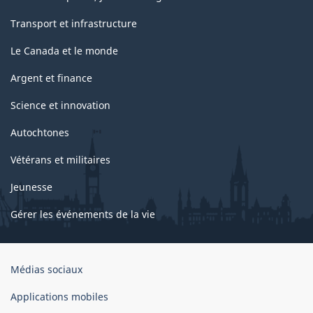
Transport et infrastructure
Le Canada et le monde
Argent et finance
Science et innovation
Autochtones
Vétérans et militaires
Jeunesse
Gérer les événements de la vie
Organisation
Médias sociaux
du
gouvernement
Applications mobiles
du