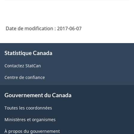
Date de modification :
2017-06-07
À
Statistique Canada
propos
de
Contactez StatCan
ce
site
Centre de confiance
Gouvernement du Canada
Toutes les coordonnées
Ministères et organismes
À propos du gouvernement