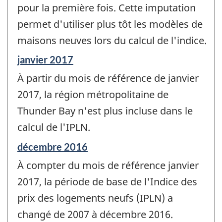
pour la première fois. Cette imputation
permet d'utiliser plus tôt les modèles de
maisons neuves lors du calcul de l'indice.
Période
janvier 2017
de
À partir du mois de référence de janvier
référence
de
2017, la région métropolitaine de
changement
Thunder Bay n'est plus incluse dans le
-
calcul de l'IPLN.
Période
décembre 2016
de
À compter du mois de référence janvier
référence
de
2017, la période de base de l'Indice des
changement
prix des logements neufs (IPLN) a
-
changé de 2007 à décembre 2016.