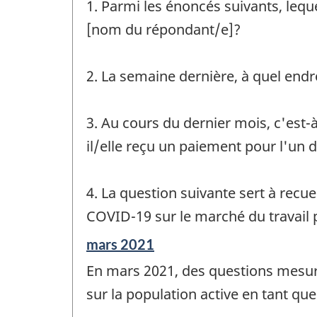
1. Parmi les énoncés suivants, lequel
[nom du répondant/e]?
2. La semaine dernière, à quel endro
3. Au cours du dernier mois, c'est-
il/elle reçu un paiement pour l'un 
4. La question suivante sert à recu
COVID-19 sur le marché du travail 
Période
mars 2021
de
En mars 2021, des questions mesura
référence
de
sur la population active en tant qu
changement