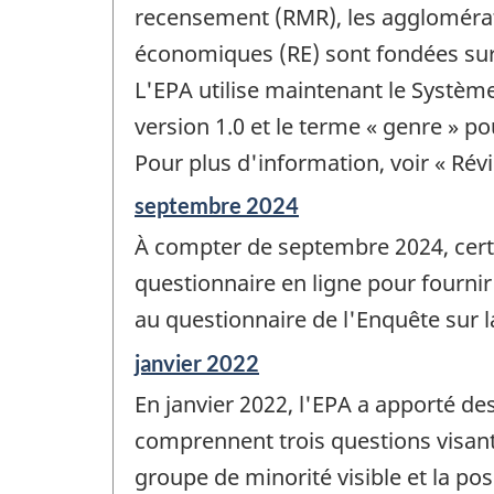
recensement (RMR), les agglomérat
économiques (RE) sont fondées sur 
L'EPA utilise maintenant le Systèm
version 1.0 et le terme « genre » po
Pour plus d'information, voir « Rév
Période
septembre 2024
de
À compter de septembre 2024, certai
référence
de
questionnaire en ligne pour fournir
changement
au questionnaire de l'Enquête sur l
-
Période
janvier 2022
de
En janvier 2022, l'EPA a apporté de
référence
de
comprennent trois questions visant 
changement
groupe de minorité visible et la p
-