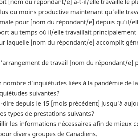
it [nom du répondant/e] a-t-il/elle travaillé le p
plus ou moins productive maintenant qu'elle trava
rmale pour [nom du répondant/e] depuis qu'il/el
rt au temps où il/elle travaillait principalement 
 pour laquelle [nom du répondant/e] accomplit gén
e d'arrangement de travail [nom du répondant/e] pré
in nombre d'inquiétudes liées à la pandémie de 
inquiétudes suivantes?
à-dire depuis le 15 [mois précédent] jusqu'à auj
des types de prestations suivants?
eillir les informations nécessaires afin de mieux
pour divers groupes de Canadiens.