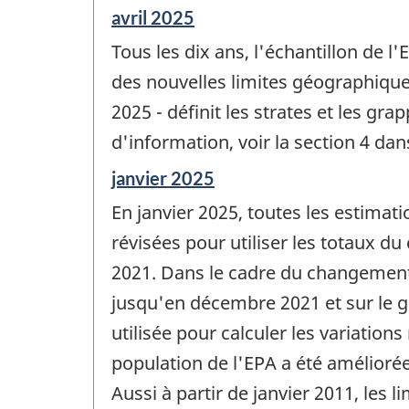
Période
avril 2025
de
Tous les dix ans, l'échantillon de 
référence
de
des nouvelles limites géographique
changement
2025 - définit les strates et les gr
-
d'information, voir la section 4 dan
Période
janvier 2025
de
En janvier 2025, toutes les estimat
référence
de
révisées pour utiliser les totaux 
changement
2021. Dans le cadre du changement 
-
jusqu'en décembre 2021 et sur le g
utilisée pour calculer les variati
population de l'EPA a été améliorée
Aussi à partir de janvier 2011, les 