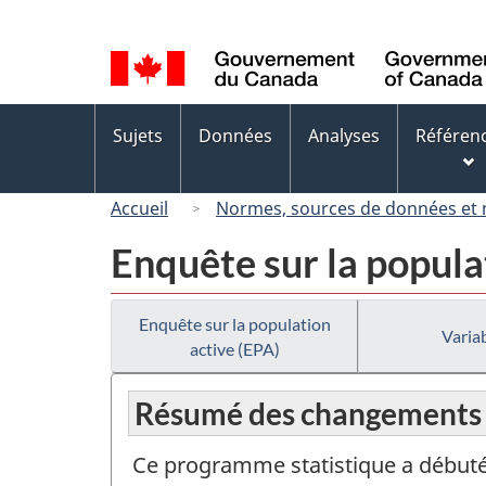
Sélection
de
la
langue
Menus
Sujets
Données
Analyses
Référen
des
sujets
Accueil
Normes, sources de données et
Enquête sur la popula
Enquête sur la population
Variab
active (EPA)
Résumé des changements
Ce programme statistique a débuté