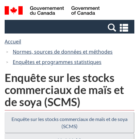
Passer
Passer
Recherche
/
au
à
et
Government
contenu
la
menus
of
Re
principal
version
Canada
et
HTML
Accueil
me
simplifiée
Normes, sources de données et méthodes
Enquêtes et programmes statistiques
Enquête sur les stocks
commerciaux de maïs et
de soya (SCMS)
Enquête sur les stocks commerciaux de maïs et de soya
(SCMS)