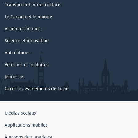
Transport et infrastructure
Le Canada et le monde
Argent et finance
Science et innovation
Autochtones
Vétérans et militaires
Jeunesse
Gérer les événements de la vie
Organisation
Médias sociaux
du
gouvernement
Applications mobiles
du
Ã propos de Canada.ca
Canada