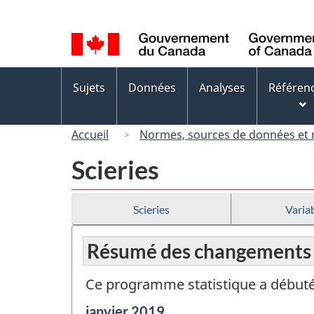
Sélection
de
la
langue
Menus
Sujets
Données
Analyses
Référen
des
sujets
Accueil
Normes, sources de données et
Scieries
Scieries
Variab
Résumé des changements
Ce programme statistique a débuté 
Période
janvier 2019