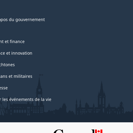
opos du gouvernement
nt et finance
nce et innovation
chtones
ans et militaires
esse
r les événements de la vie