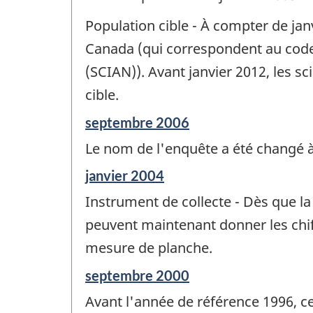
Population cible - À compter de jan
Canada (qui correspondent au code
(SCIAN)). Avant janvier 2012, les s
cible.
Période
septembre 2006
de
Le nom de l'enquête a été changé à
référence
de
Période
janvier 2004
changement
de
-
Instrument de collecte - Dès que la
référence
de
peuvent maintenant donner les chif
changement
mesure de planche.
-
Période
septembre 2000
de
Avant l'année de référence 1996, c
référence