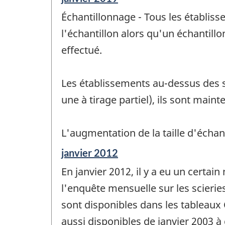
de
Échantillonnage - Tous les établis
référence
de
l'échantillon alors qu'un échantil
changement
effectué.
-
Les établissements au-dessus des se
une à tirage partiel), ils sont main
L'augmentation de la taille d'écha
Période
janvier 2012
de
En janvier 2012, il y a eu un cert
référence
de
l'enquête mensuelle sur les scierie
changement
sont disponibles dans les tableau
-
aussi disponibles de janvier 2003