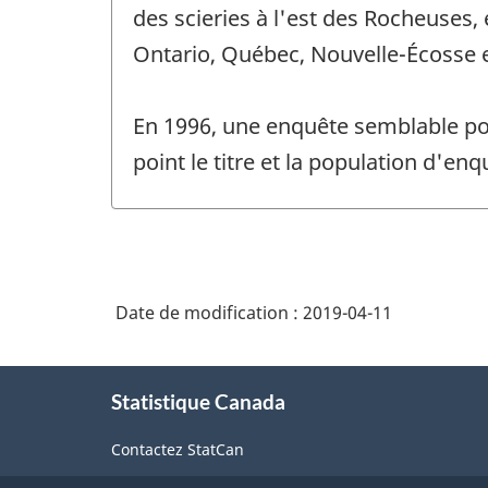
de
des scieries à l'est des Rocheuses, 
changement
Ontario, Québec, Nouvelle-Écosse
-
En 1996, une enquête semblable po
point le titre et la population d'e
Date de modification :
2019-04-11
À
Statistique Canada
propos
de
Contactez StatCan
ce
site