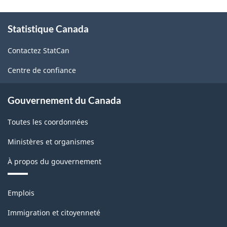
À
Statistique Canada
propos
de
Contactez StatCan
ce
site
Centre de confiance
Gouvernement du Canada
Toutes les coordonnées
Ministères et organismes
À propos du gouvernement
Thèmes
Emplois
et
sujets
Immigration et citoyenneté