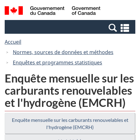
Passer
Passer
Recherche
/
au
à
et
Government
contenu
la
menus
of
Re
principal
version
Canada
et
HTML
Accueil
me
simplifiée
Normes, sources de données et méthodes
Enquêtes et programmes statistiques
Enquête mensuelle sur les
carburants renouvelables
et l'hydrogène (EMCRH)
Enquête mensuelle sur les carburants renouvelables et
l'hydrogène (EMCRH)