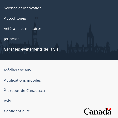
Science et innovation
Autochtones
Vétérans et militaires
Jeunesse
Gérer les événements de la vie
Organisation
Médias sociaux
du
gouvernement
Applications mobiles
du
Ã propos de Canada.ca
Canada
Avis
Confidentialité