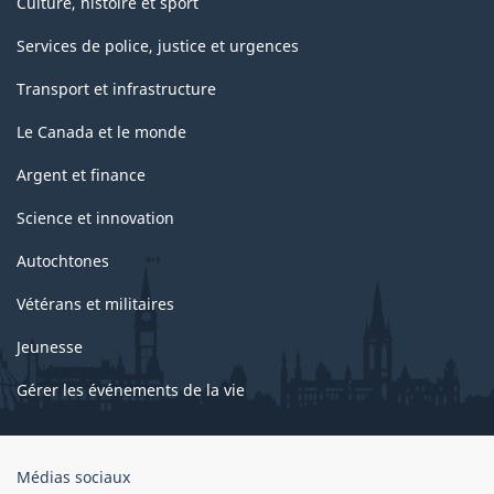
Culture, histoire et sport
Services de police, justice et urgences
Transport et infrastructure
Le Canada et le monde
Argent et finance
Science et innovation
Autochtones
Vétérans et militaires
Jeunesse
Gérer les événements de la vie
Organisation
Médias sociaux