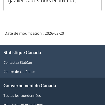
gaz liées aux stocks et aux flux.
Date de modification :
2026-03-20
À
Statistique Canada
propos
de
Contactez StatCan
ce
site
Centre de confiance
Gouvernement du Canada
Toutes les coordonnées
Ministères et organismes