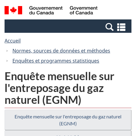
Passer
Passer
Recherche
/
au
à
et
Government
contenu
la
menus
of
Re
principal
version
Canada
et
HTML
Accueil
me
simplifiée
Normes, sources de données et méthodes
Enquêtes et programmes statistiques
Enquête mensuelle sur
l'entreposage du gaz
naturel (EGNM)
Enquête mensuelle sur l'entreposage du gaz naturel
(EGNM)