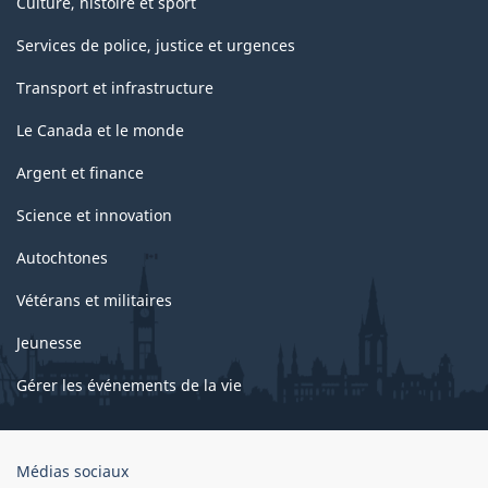
Culture, histoire et sport
Services de police, justice et urgences
Transport et infrastructure
Le Canada et le monde
Argent et finance
Science et innovation
Autochtones
Vétérans et militaires
Jeunesse
Gérer les événements de la vie
Organisation
Médias sociaux