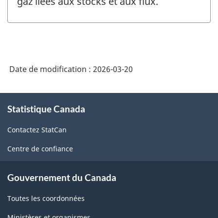
gaz liées aux stocks et aux flux.
Date de modification :
2026-03-20
À
Statistique Canada
propos
de
Contactez StatCan
ce
site
Centre de confiance
Gouvernement du Canada
Toutes les coordonnées
Ministères et organismes