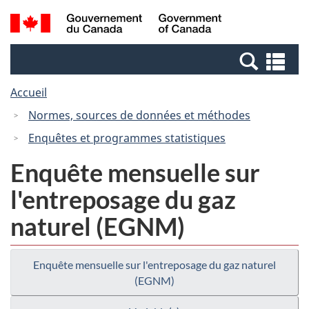
Passer
Passer
Recherche
/
au
à
et
Government
contenu
la
menus
of
Re
principal
version
Canada
et
HTML
Accueil
me
simplifiée
Normes, sources de données et méthodes
Enquêtes et programmes statistiques
Enquête mensuelle sur
l'entreposage du gaz
naturel (EGNM)
Enquête mensuelle sur l'entreposage du gaz naturel
(EGNM)