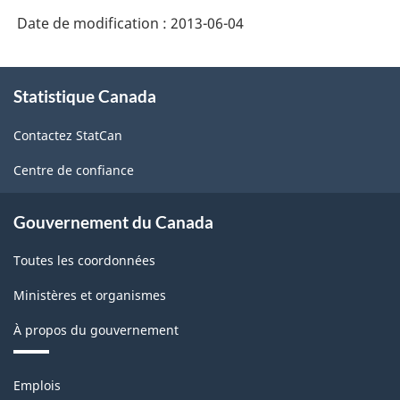
Date de modification :
2013-06-04
À
Statistique Canada
propos
de
Contactez StatCan
ce
site
Centre de confiance
Gouvernement du Canada
Toutes les coordonnées
Ministères et organismes
À propos du gouvernement
Thèmes
Emplois
et