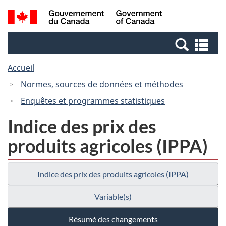
Passer
Passer
Recherche
/
au
à
et
Government
contenu
la
menus
of
Re
principal
version
Canada
et
HTML
Accueil
me
simplifiée
Normes, sources de données et méthodes
Enquêtes et programmes statistiques
Indice des prix des
produits agricoles (IPPA)
Indice des prix des produits agricoles (IPPA)
Variable(s)
Résumé des changements