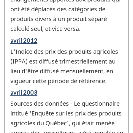
ont été déplacés des catégories de
produits divers à un produit séparé
calculé seul, et vice versa.
Période
avril 2012
de
L'Indice des prix des produits agricoles
référence
de
(IPPA) est diffusé trimestriellement au
changement
lieu d'être diffusé mensuellement, en
-
vigueur cette période de référence.
Période
avril 2003
de
Sources des données - Le questionnaire
référence
de
intitué 'Enquête sur les prix des produits
changement
agricoles du Québec', qui était menée
-
auprès des agriculteurs, a été annulée en