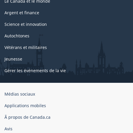
Le Canada et le monde
Argent et finance
Science et innovation
Autochtones
Vétérans et militaires
Jeunesse
Gérer les événements de la vie
Organisation
Médias sociaux
du
gouvernement
Applications mobiles
du
Ã propos de Canada.ca
Canada
Avis