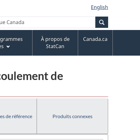
English
Recherche
rogrammes
À propos de
Canada.ca
es
StatCan
écoulement de
es de référence
Produits connexes