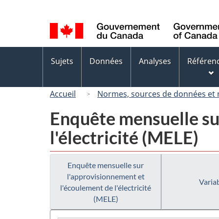
Sélection
de
la
langue
Menus
Sujets
Données
Analyses
Référen
des
sujets
Accueil
Normes, sources de données et
Enquête mensuelle su
l'électricité (MELE)
Enquête mensuelle sur
l'approvisionnement et
Variab
l'écoulement de l'électricité
(MELE)