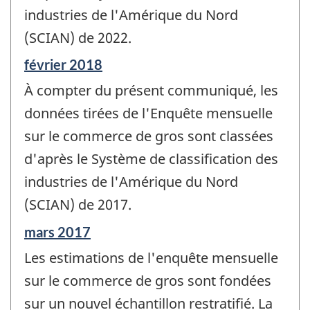
industries de l'Amérique du Nord
(SCIAN) de 2022.
Période
février 2018
de
À compter du présent communiqué, les
référence
de
données tirées de l'Enquête mensuelle
changement
sur le commerce de gros sont classées
-
d'après le Système de classification des
industries de l'Amérique du Nord
(SCIAN) de 2017.
Période
mars 2017
de
Les estimations de l'enquête mensuelle
référence
de
sur le commerce de gros sont fondées
changement
sur un nouvel échantillon restratifié. La
-