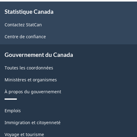
À
Statistique Canada
propos
de
Contactez StatCan
ce
site
Centre de confiance
Gouvernement du Canada
Toutes les coordonnées
Ministères et organismes
À propos du gouvernement
Thèmes
Emplois
et
sujets
Immigration et citoyenneté
Voyage et tourisme