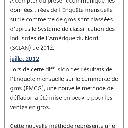
À compter du présent communiqué, les
référence
de
données tirées de l'Enquête mensuelle
changement
sur le commerce de gros sont classées
-
d'après le Système de classification des
industries de l'Amérique du Nord
(SCIAN) de 2012.
Période
juillet 2012
de
Lors de cette diffusion des résultats de
référence
de
l'Enquête mensuelle sur le commerce de
changement
gros (EMCG), une nouvelle méthode de
-
déflation a été mise en oeuvre pour les
ventes en gros.
Cette nouvelle méthode représente une