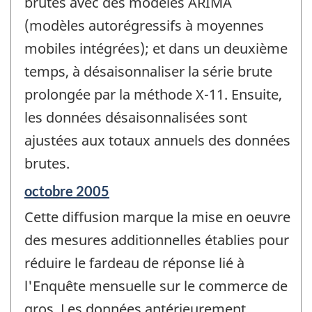
brutes avec des modèles ARIMA
(modèles autorégressifs à moyennes
mobiles intégrées); et dans un deuxième
temps, à désaisonnaliser la série brute
prolongée par la méthode X-11. Ensuite,
les données désaisonnalisées sont
ajustées aux totaux annuels des données
brutes.
Période
octobre 2005
de
Cette diffusion marque la mise en oeuvre
référence
de
des mesures additionnelles établies pour
changement
réduire le fardeau de réponse lié à
-
l'Enquête mensuelle sur le commerce de
gros. Les données antérieurement