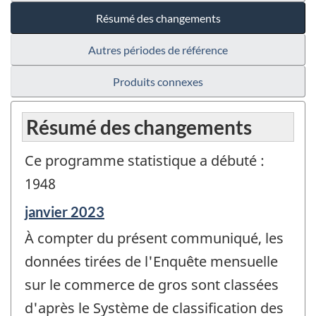
Résumé des changements
Autres périodes de référence
Produits connexes
Résumé des changements
Ce programme statistique a débuté :
1948
Période
janvier 2023
de
À compter du présent communiqué, les
référence
de
données tirées de l'Enquête mensuelle
changement
sur le commerce de gros sont classées
-
d'après le Système de classification des