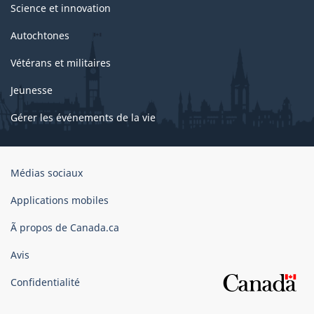
Science et innovation
Autochtones
Vétérans et militaires
Jeunesse
Gérer les événements de la vie
Organisation
Médias sociaux
du
gouvernement
Applications mobiles
du
Ã propos de Canada.ca
Canada
Avis
Confidentialité