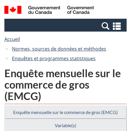
Passer
Passer
Recherche
/
au
à
et
Government
contenu
la
menus
of
Re
principal
version
Canada
et
HTML
Accueil
me
simplifiée
Normes, sources de données et méthodes
Enquêtes et programmes statistiques
Enquête mensuelle sur le
commerce de gros
(EMCG)
Enquête mensuelle sur le commerce de gros (EMCG)
Variable(s)