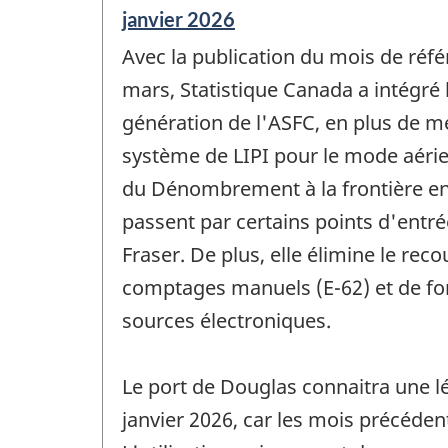
Période
janvier 2026
de
Avec la publication du mois de réfé
référence
de
mars, Statistique Canada a intégré
changement
génération de l'ASFC, en plus de m
-
système de LIPI pour le mode aérien
du Dénombrement à la frontière en 
passent par certains points d'entré
Fraser. De plus, elle élimine le rec
comptages manuels (E-62) et de for
sources électroniques.
Le port de Douglas connaitra une l
janvier 2026, car les mois précéden