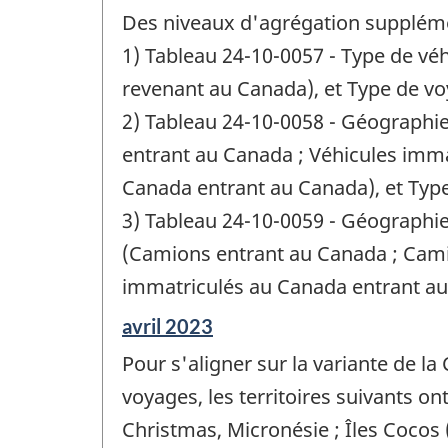
de
Des niveaux d'agrégation supplémen
référence
de
1) Tableau 24-10-0057 - Type de véh
changement
revenant au Canada), et Type de v
-
2) Tableau 24-10-0058 - Géographie 
entrant au Canada ; Véhicules imma
Canada entrant au Canada), et Type
3) Tableau 24-10-0059 - Géographie 
(Camions entrant au Canada ; Cam
immatriculés au Canada entrant au
Période
avril 2023
de
Pour s'aligner sur la variante de la
référence
de
voyages, les territoires suivants ont
changement
Christmas, Micronésie ; Îles Cocos (
-