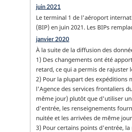
Période
juin 2021
de
Le terminal 1 de l'aéroport intern
référence
de
(BIP) en juin 2021. Les BIPs rempla
changement
Période
janvier 2020
-
de
À la suite de la diffusion des donné
référence
de
1) Des changements ont été apport
changement
retard, ce qui a permis de rajuster
-
2) Pour la plupart des expéditions
l'Agence des services frontaliers du
même jour) plutôt que d'utiliser un 
d'entrée, les renseignements fournis
nuitée et les arrivées de même jour
3) Pour certains points d'entrée, l