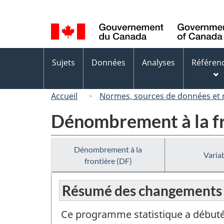
Sélection
de
la
langue
Menus
Sujets
Données
Analyses
Référen
des
sujets
Accueil
Normes, sources de données et
Dénombrement à la fr
Dénombrement à la
Variab
frontière (DF)
Résumé des changements
Ce programme statistique a débuté