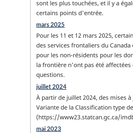
sont les plus touchées, et il y a ég
certains points d'entrée.
Période
mars 2025
de
Pour les 11 et 12 mars 2025, certa
référence
de
des services frontaliers du Canada
changement
pour les non-résidents pour les do
-
la frontière n'ont pas été affecté
questions.
Période
juillet 2024
de
À partir de juillet 2024, des mises
référence
de
Variante de la Classification type d
changement
(https://www23.statcan.gc.ca/im
-
Période
mai 2023