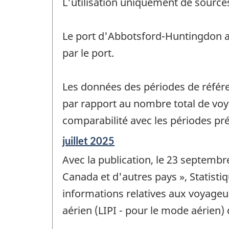
L'utilisation uniquement de source
Le port d'Abbotsford-Huntingdon a
par le port.
Les données des périodes de référen
par rapport au nombre total de voya
comparabilité avec les périodes pré
Période
juillet 2025
de
Avec la publication, le 23 septembr
référence
de
Canada et d'autres pays », Statist
changement
informations relatives aux voyageu
-
aérien (LIPI - pour le mode aérien)