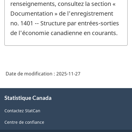
renseignements, consultez la section «
Documentation » de l'enregistrement
no. 1401 -- Structure par entrées-sorties
de l'économie canadienne en courants.
Date de modification :
2025-11-27
À
Statistique Canada
propos
de
Contactez StatCan
ce
site
Centre de confiance