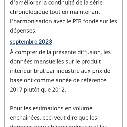
d'améliorer la continuité de la série
chronologique tout en maintenant
l'harmonisation avec le PIB fondé sur les
dépenses.
Période
septembre 2023
de
À compter de la présente diffusion, les
référence
de
données mensuelles sur le produit
changement
intérieur brut par industrie aux prix de
-
base ont comme année de référence
2017 plutôt que 2012.
Pour les estimations en volume
enchaînées, ceci veut dire que les
données pour chaque industrie et les