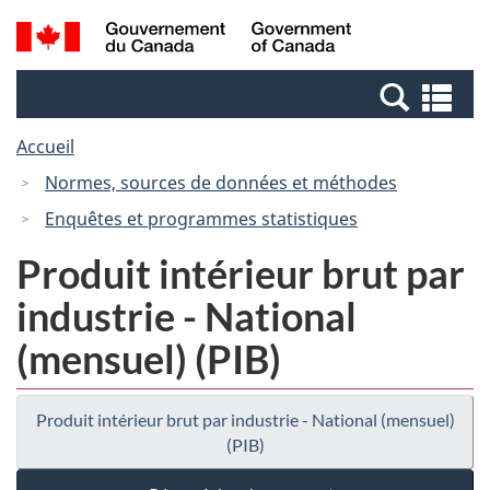
Passer
Passer
Recherche
/
au
à
et
Government
contenu
la
menus
of
Re
principal
version
Canada
et
HTML
Accueil
me
simplifiée
Normes, sources de données et méthodes
Enquêtes et programmes statistiques
Produit intérieur brut par
industrie - National
(mensuel) (PIB)
Produit intérieur brut par industrie - National (mensuel)
(PIB)