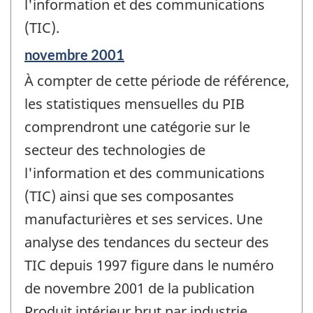
l'information et des communications
(TIC).
Période
novembre 2001
de
À compter de cette période de référence,
référence
de
les statistiques mensuelles du PIB
changement
comprendront une catégorie sur le
-
secteur des technologies de
l'information et des communications
(TIC) ainsi que ses composantes
manufacturières et ses services. Une
analyse des tendances du secteur des
TIC depuis 1997 figure dans le numéro
de novembre 2001 de la publication
Produit intérieur brut par industrie,