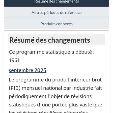
Résumé des changements
Autres périodes de référence
Produits connexes
Résumé des changements
Ce programme statistique a débuté :
1961
Période
septembre 2025
de
Le programme du produit intérieur brut
référence
de
(PIB) mensuel national par industrie fait
changement
périodiquement l'objet de révisions
-
statistiques d'une portée plus vaste que
les révisions régulières effectuées