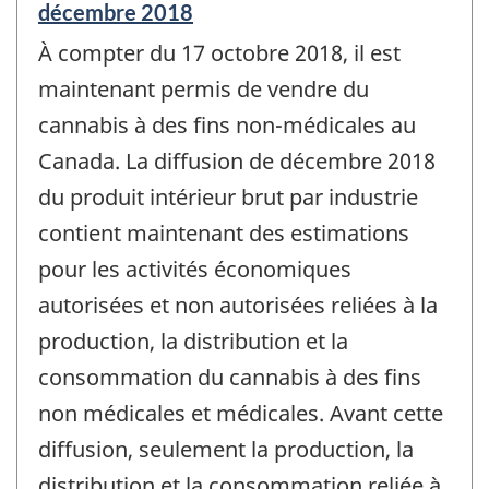
Période
décembre 2018
de
À compter du 17 octobre 2018, il est
référence
de
maintenant permis de vendre du
changement
cannabis à des fins non-médicales au
-
Canada. La diffusion de décembre 2018
du produit intérieur brut par industrie
contient maintenant des estimations
pour les activités économiques
autorisées et non autorisées reliées à la
production, la distribution et la
consommation du cannabis à des fins
non médicales et médicales. Avant cette
diffusion, seulement la production, la
distribution et la consommation reliée à