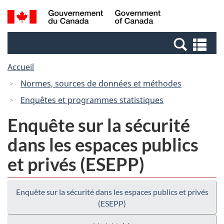
Passer
Passer
Recherche
/
au
à
et
Government
contenu
la
menus
of
Re
principal
version
Canada
et
HTML
Accueil
me
simplifiée
Normes, sources de données et méthodes
Enquêtes et programmes statistiques
Enquête sur la sécurité
dans les espaces publics
et privés (ESEPP)
Enquête sur la sécurité dans les espaces publics et privés
(ESEPP)