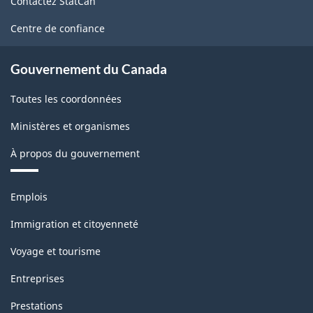
Contactez StatCan
ce
site
Centre de confiance
Gouvernement du Canada
Toutes les coordonnées
Ministères et organismes
À propos du gouvernement
Thèmes
Emplois
et
sujets
Immigration et citoyenneté
Voyage et tourisme
Entreprises
Prestations