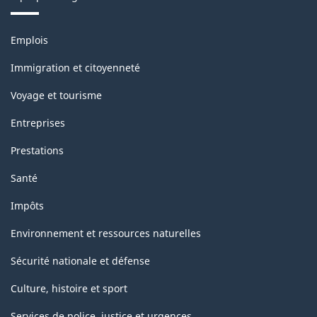
Thèmes
Emplois
et
sujets
Immigration et citoyenneté
Voyage et tourisme
Entreprises
Prestations
Santé
Impôts
Environnement et ressources naturelles
Sécurité nationale et défense
Culture, histoire et sport
Services de police, justice et urgences