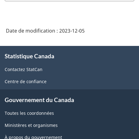
Date de modification :
2023-12-05
À
Statistique Canada
propos
de
Contactez StatCan
ce
site
Centre de confiance
Gouvernement du Canada
Toutes les coordonnées
Ministères et organismes
À propos du gouvernement