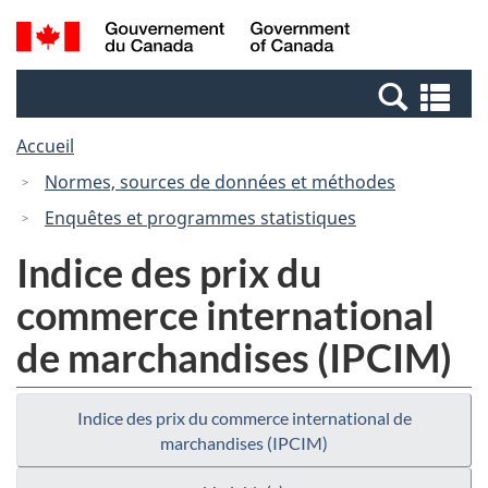
Passer
Passer
Recherche
/
au
à
et
Government
contenu
la
menus
of
Re
principal
version
Canada
et
HTML
Accueil
me
simplifiée
Normes, sources de données et méthodes
Enquêtes et programmes statistiques
Indice des prix du
commerce international
de marchandises (IPCIM)
Indice des prix du commerce international de
marchandises (IPCIM)