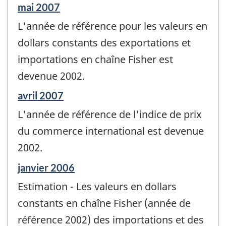
Période
mai 2007
de
L'année de référence pour les valeurs en
référence
de
dollars constants des exportations et
changement
importations en chaîne Fisher est
-
devenue 2002.
Période
avril 2007
de
L'année de référence de l'indice de prix
référence
de
du commerce international est devenue
changement
2002.
-
Période
janvier 2006
de
Estimation - Les valeurs en dollars
référence
de
constants en chaîne Fisher (année de
changement
référence 2002) des importations et des
-