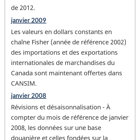
de 2012.
Période
janvier 2009
de
Les valeurs en dollars constants en
référence
de
chaîne Fisher (année de référence 2002)
changement
des importations et des exportations
-
internationales de marchandises du
Canada sont maintenant offertes dans
CANSIM.
Période
janvier 2008
de
Révisions et désaisonnalisation - À
référence
de
compter du mois de référence de janvier
changement
2008, les données sur une base
-
douanière et celles fondées sur la