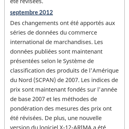
été révisées.
Période
septembre 2012
de
Des changements ont été apportés aux
référence
de
séries de données du commerce
changement
international de marchandises. Les
-
données publiées sont maintenant
présentées selon le Système de
classification des produits de l'Amérique
du Nord (SCPAN) de 2007. Les indices de
prix sont maintenant fondés sur l'année
de base 2007 et les méthodes de
pondération des mesures des prix ont
été révisées. De plus, une nouvelle
version du logiciel X-12-ARIMA a été