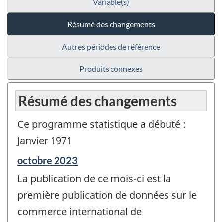
Variable(s)
Résumé des changements
Autres périodes de référence
Produits connexes
Résumé des changements
Ce programme statistique a débuté :
Janvier 1971
Période
octobre 2023
de
La publication de ce mois-ci est la
référence
de
première publication de données sur le
changement
commerce international de
-