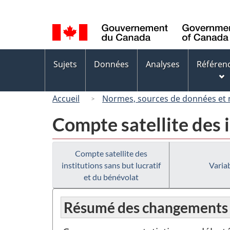
Sélection
de
la
langue
Menus
Sujets
Données
Analyses
Référen
des
sujets
Accueil
Normes, sources de données et
Compte satellite des i
Compte satellite des
institutions sans but lucratif
Variab
et du bénévolat
Résumé des changements