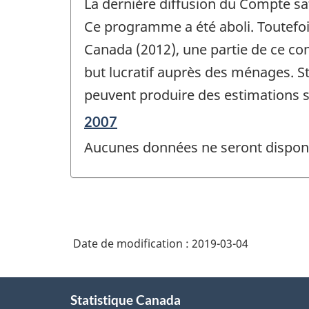
La dernière diffusion du Compte sat
référence
de
Ce programme a été aboli. Toutefois
changement
Canada (2012), une partie de ce comp
-
but lucratif auprès des ménages. St
peuvent produire des estimations s
Période
2007
de
Aucunes données ne seront disponi
référence
de
changement
-
Date de modification :
2019-03-04
À
Statistique Canada
propos