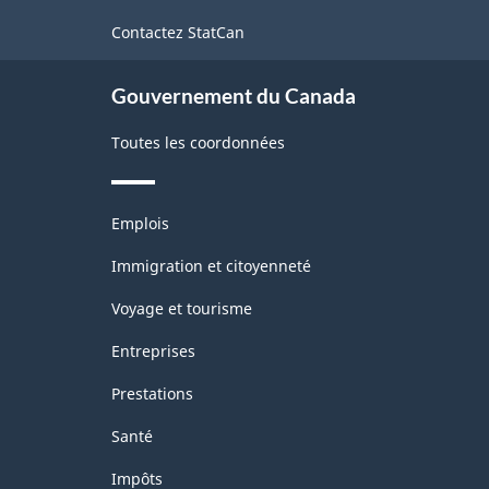
de
Contactez StatCan
ce
site
Gouvernement du Canada
Toutes les coordonnées
Thèmes
Emplois
et
sujets
Immigration et citoyenneté
Voyage et tourisme
Entreprises
Prestations
Santé
Impôts