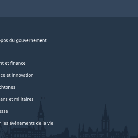
opos du gouvernement
nt et finance
nce et innovation
chtones
ans et militaires
esse
r les événements de la vie