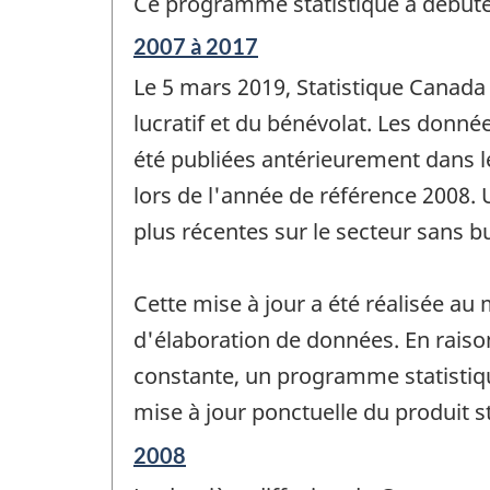
Ce programme statistique a débuté
Période
2007 à 2017
de
Le 5 mars 2019, Statistique Canada
référence
de
lucratif et du bénévolat. Les donné
changement
été publiées antérieurement dans le 
-
lors de l'année de référence 2008. 
plus récentes sur le secteur sans b
Cette mise à jour a été réalisée au 
d'élaboration de données. En raison
constante, un programme statistiqu
mise à jour ponctuelle du produit 
Période
2008
de