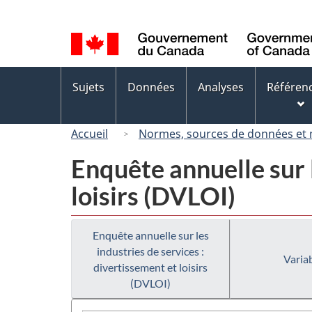
Sélection
de
la
langue
Menus
Sujets
Données
Analyses
Référen
des
sujets
Accueil
Normes, sources de données et
Enquête annuelle sur l
loisirs (DVLOI)
Enquête annuelle sur les
industries de services :
Variab
divertissement et loisirs
(DVLOI)