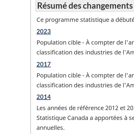
Résumé des changements
Ce programme statistique a débuté
Période
2023
de
Population cible - À compter de l'an
référence
de
classification des industries de l'
changement
Période
2017
-
de
Population cible - À compter de l'an
référence
de
classification des industries de l'
changement
Période
2014
-
de
Les années de référence 2012 et 2
référence
de
Statistique Canada a apportées à s
changement
annuelles.
-