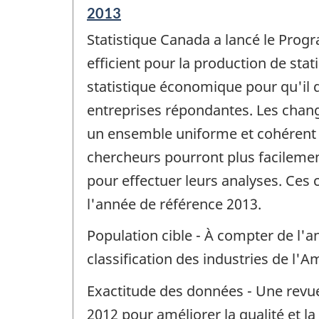
Période
2013
de
Statistique Canada a lancé le Progr
référence
de
efficient pour la production de sta
changement
statistique économique pour qu'il d
-
entreprises répondantes. Les chan
un ensemble uniforme et cohérent d
chercheurs pourront plus facilem
pour effectuer leurs analyses. Ce
l'année de référence 2013.
Population cible - À compter de l'an
classification des industries de l'
Exactitude des données - Une revue 
2012 pour améliorer la qualité et la