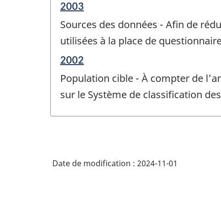
Période
2003
de
Sources des données - Afin de rédu
référence
de
utilisées à la place de questionnai
changement
Période
2002
-
de
Population cible - À compter de l'a
référence
de
sur le Système de classification de
changement
-
Date de modification :
2024-11-01