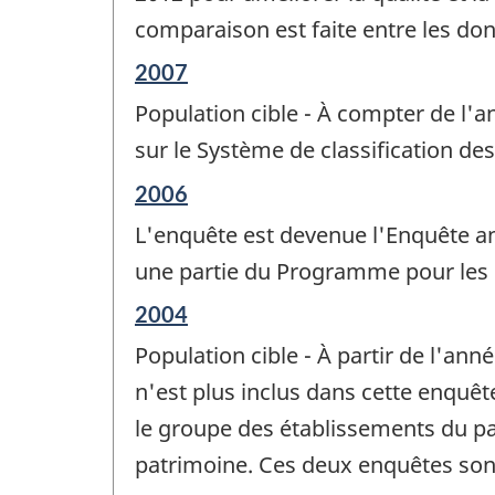
comparaison est faite entre les d
Période
2007
de
Population cible - À compter de l'a
référence
de
sur le Système de classification de
changement
Période
2006
-
de
L'enquête est devenue l'Enquête annu
référence
de
une partie du Programme pour les E
changement
Période
2004
-
de
Population cible - À partir de l'an
référence
de
n'est plus inclus dans cette enquête
changement
le groupe des établissements du pa
-
patrimoine. Ces deux enquêtes sont 