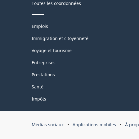
Toutes les coordonnées
Thèmes
Emplois
et
sujets
Immigration et citoyenneté
Voyage et tourisme
Entreprises
Prestations
Santé
Impôts
Organisation
Médias sociaux
Applications mobiles
Ã pro
du
gouvernement