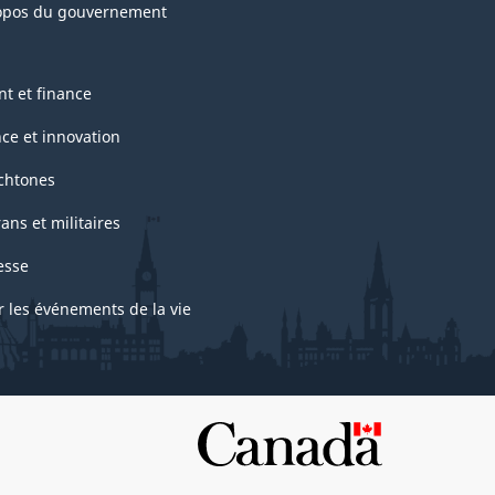
opos du gouvernement
nt et finance
nce et innovation
chtones
ans et militaires
esse
r les événements de la vie