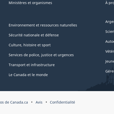
Ministères et organismes
À pr
Arge
Environnement et ressources naturelles
Scie
Sécurité nationale et défense
Auto
Culture, histoire et sport
Vétér
Services de police, justice et urgences
Jeun
Transport et infrastructure
Gére
Le Canada et le monde
pos de Canada.ca
Avis
Confidentialité