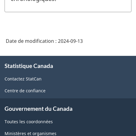
Date de modification :
2024-09-13
À
Statistique Canada
propos
de
Contactez StatCan
ce
site
Centre de confiance
Gouvernement du Canada
Toutes les coordonnées
Ministères et organismes