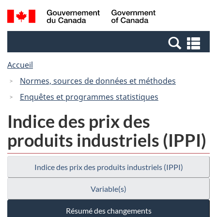
Passer
Passer
Recherche
/
au
à
et
Government
contenu
la
menus
of
Re
principal
version
Canada
et
HTML
Accueil
me
simplifiée
Normes, sources de données et méthodes
Enquêtes et programmes statistiques
Indice des prix des
produits industriels (IPPI)
Indice des prix des produits industriels (IPPI)
Variable(s)
Résumé des changements