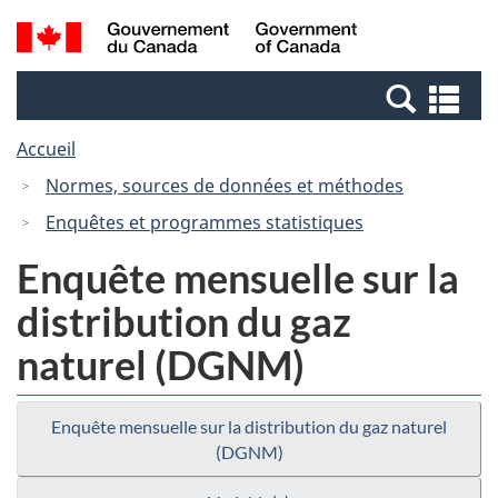
Passer
Passer
Recherche
/
au
à
et
Government
contenu
la
menus
of
Re
principal
version
Canada
et
HTML
Accueil
me
simplifiée
Normes, sources de données et méthodes
Enquêtes et programmes statistiques
Enquête mensuelle sur la
distribution du gaz
naturel (DGNM)
Enquête mensuelle sur la distribution du gaz naturel
(DGNM)