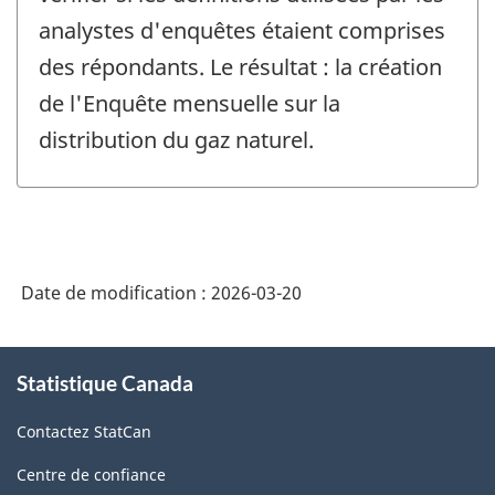
analystes d'enquêtes étaient comprises
des répondants. Le résultat : la création
de l'Enquête mensuelle sur la
distribution du gaz naturel.
Date de modification :
2026-03-20
À
Statistique Canada
propos
de
Contactez StatCan
ce
site
Centre de confiance