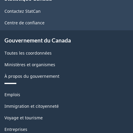
de
Contactez StatCan
ce
site
Centre de confiance
Gouvernement du Canada
Toutes les coordonnées
Ministères et organismes
À propos du gouvernement
Thèmes
Emplois
et
sujets
Immigration et citoyenneté
Voyage et tourisme
Entreprises