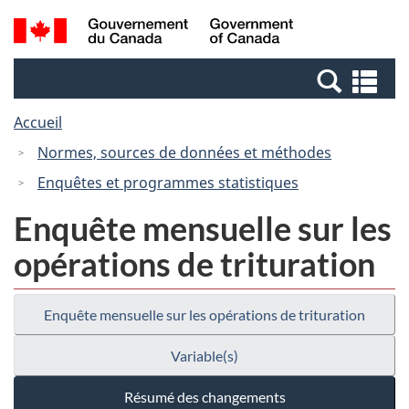
Passer
Passer
Recherche
/
au
à
et
Government
contenu
la
menus
of
Re
principal
version
Canada
et
HTML
Accueil
me
simplifiée
Normes, sources de données et méthodes
Enquêtes et programmes statistiques
Enquête mensuelle sur les
opérations de trituration
Enquête mensuelle sur les opérations de trituration
Variable(s)
Résumé des changements