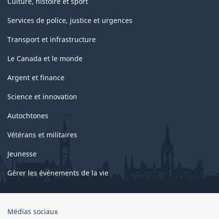
Culture, histoire et sport
Services de police, justice et urgences
Transport et infrastructure
Le Canada et le monde
Argent et finance
Science et innovation
Autochtones
Vétérans et militaires
Jeunesse
Gérer les événements de la vie
Organisation
Médias sociaux