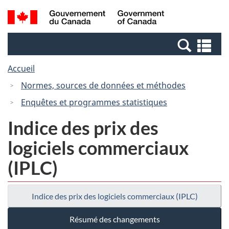
Passer
Passer
Recherche
/
au
à
et
Government
contenu
la
menus
of
Re
principal
version
Canada
et
HTML
Accueil
me
simplifiée
Normes, sources de données et méthodes
Enquêtes et programmes statistiques
Indice des prix des
logiciels commerciaux
(IPLC)
Indice des prix des logiciels commerciaux (IPLC)
Résumé des changements