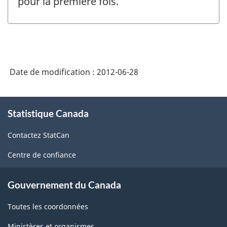
pour la première fois.
Date de modification :
2012-06-28
À
Statistique Canada
propos
de
Contactez StatCan
ce
site
Centre de confiance
Gouvernement du Canada
Toutes les coordonnées
Ministères et organismes