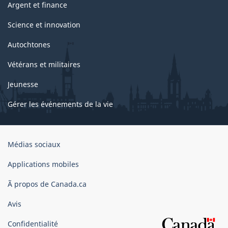
Argent et finance
Science et innovation
Autochtones
Vétérans et militaires
Jeunesse
Gérer les événements de la vie
Organisation
Médias sociaux
du
gouvernement
Applications mobiles
du
Ã propos de Canada.ca
Canada
Avis
Confidentialité