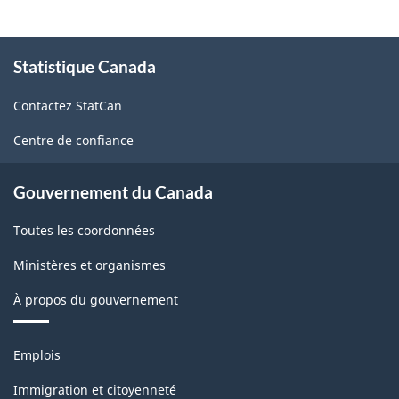
À
Statistique Canada
propos
de
Contactez StatCan
ce
site
Centre de confiance
Gouvernement du Canada
Toutes les coordonnées
Ministères et organismes
À propos du gouvernement
Thèmes
Emplois
et
sujets
Immigration et citoyenneté