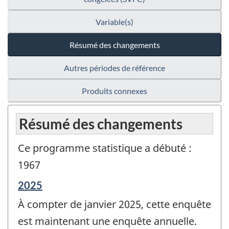
Variable(s)
Résumé des changements
Autres périodes de référence
Produits connexes
Résumé des changements
Ce programme statistique a débuté :
1967
Période
2025
de
À compter de janvier 2025, cette enquête
référence
de
est maintenant une enquête annuelle.