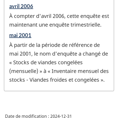
changement
Période
avril 2006
-
de
À compter d'avril 2006, cette enquête est
référence
de
maintenant une enquête trimestrielle.
changement
Période
mai 2001
-
de
À partir de la période de référence de
référence
de
mai 2001, le nom d'enquête a changé de
changement
« Stocks de viandes congelées
-
(mensuelle) » à « Inventaire mensuel des
stocks - Viandes froides et congelées ».
Date de modification :
2024-12-31