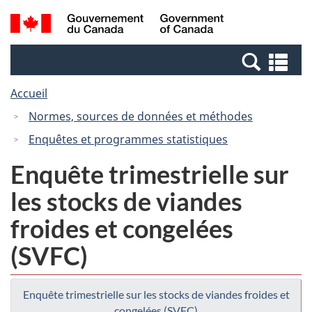
Passer
Passer
Recherche
/
au
à
et
Government
contenu
la
menus
of
Re
principal
version
Canada
et
HTML
Accueil
me
simplifiée
Normes, sources de données et méthodes
Enquêtes et programmes statistiques
Enquête trimestrielle sur
les stocks de viandes
froides et congelées
(SVFC)
Enquête trimestrielle sur les stocks de viandes froides et
congelées (SVFC)