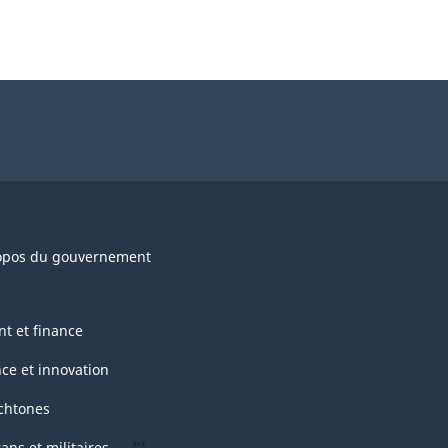
opos du gouvernement
nt et finance
nce et innovation
chtones
ans et militaires