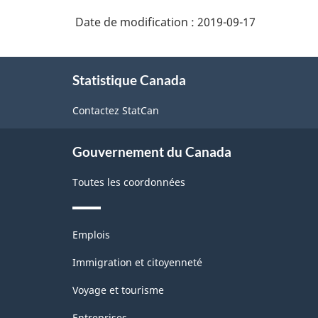
Date de modification :
2019-09-17
À
Statistique Canada
propos
de
Contactez StatCan
ce
site
Gouvernement du Canada
Toutes les coordonnées
Thèmes
Emplois
et
sujets
Immigration et citoyenneté
Voyage et tourisme
Entreprises