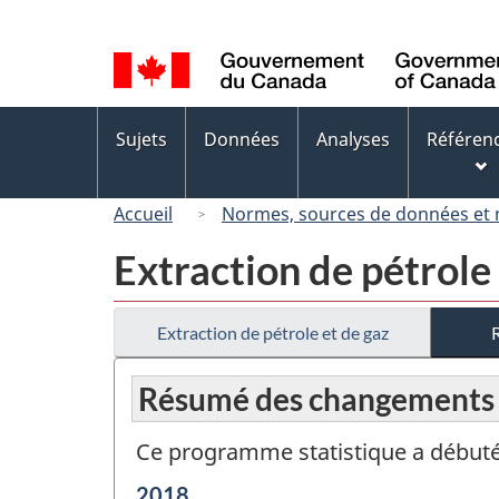
Sélection
de
la
langue
Menus
Sujets
Données
Analyses
Référen
des
sujets
Accueil
Normes, sources de données et
Extraction de pétrole
Extraction de pétrole et de gaz
Résumé des changements
Ce programme statistique a débuté
Période
2018