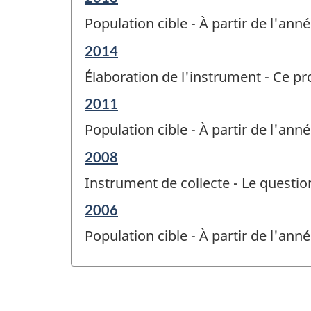
de
Population cible - À partir de l'an
référence
de
Période
2014
changement
de
-
Élaboration de l'instrument - Ce p
référence
de
Période
2011
changement
de
-
Population cible - À partir de l'an
référence
de
Période
2008
changement
de
-
Instrument de collecte - Le questio
référence
de
Période
2006
changement
de
-
Population cible - À partir de l'an
référence
de
changement
-