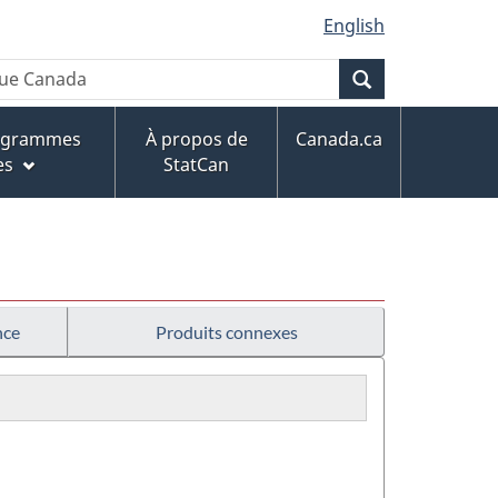
English
Recherche
rogrammes
À propos de
Canada.ca
es
StatCan
nce
Produits connexes