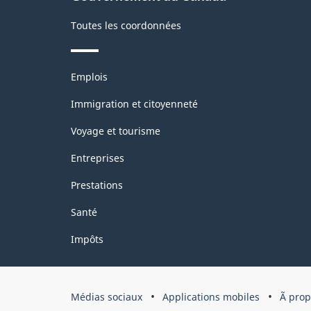
Toutes les coordonnées
Thèmes
Emplois
et
sujets
Immigration et citoyenneté
Voyage et tourisme
Entreprises
Prestations
Santé
Impôts
Organisation
Médias sociaux
Applications mobiles
Ã pro
du