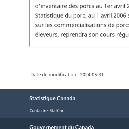
changement
d'inventaire des porcs au 1er avril
-
Statistique du porc, au 1 avril 2006 
sur les commercialisations de porcs
éleveurs, reprendra son cours régulie
Date de modification :
2024-05-31
À
Statistique Canada
propos
de
Contactez StatCan
ce
site
Gouvernement du Canada