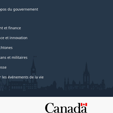
opos du gouvernement
nt et finance
nce et innovation
chtones
ans et militaires
esse
r les événements de la vie