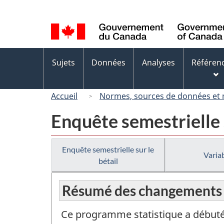
Sélection
de
la
langue
Menus
Sujets
Données
Analyses
Référen
des
sujets
Accueil
Normes, sources de données et
Enquête semestrielle s
Enquête semestrielle sur le
Variab
bétail
Résumé des changements
Ce programme statistique a débuté