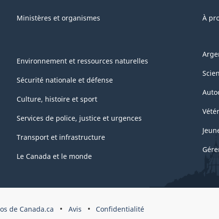
Ministères et organismes
À pr
Arge
Environnement et ressources naturelles
Scie
Sécurité nationale et défense
Auto
Culture, histoire et sport
Vétér
Services de police, justice et urgences
Jeun
Transport et infrastructure
Gére
Le Canada et le monde
pos de Canada.ca
Avis
Confidentialité