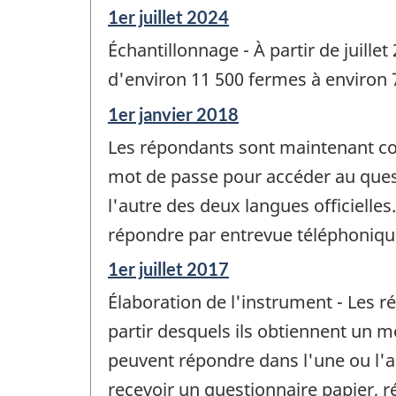
Période
1er juillet 2024
de
Échantillonnage - À partir de juillet 
référence
de
d'environ 11 500 fermes à environ 
changement
Période
1er janvier 2018
-
de
Les répondants sont maintenant cont
référence
de
mot de passe pour accéder au quest
changement
l'autre des deux langues officielle
-
répondre par entrevue téléphoniqu
Période
1er juillet 2017
de
Élaboration de l'instrument - Les r
référence
de
partir desquels ils obtiennent un m
changement
peuvent répondre dans l'une ou l'au
-
recevoir un questionnaire papier,