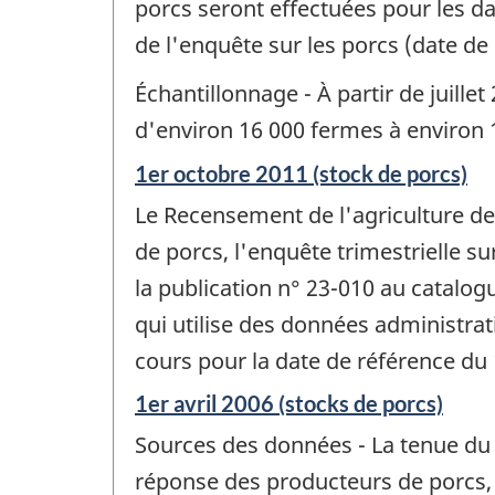
porcs seront effectuées pour les dat
de l'enquête sur les porcs (date de 
Échantillonnage - À partir de juillet 
d'environ 16 000 fermes à environ 
Période
1er octobre 2011 (stock de porcs)
de
Le Recensement de l'agriculture de 
référence
de
de porcs, l'enquête trimestrielle s
changement
la publication n° 23-010 au catalog
-
qui utilise des données administrat
cours pour la date de référence du 
Période
1er avril 2006 (stocks de porcs)
de
Sources des données - La tenue du R
référence
de
réponse des producteurs de porcs, i