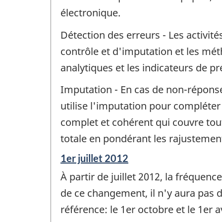
électronique.
Détection des erreurs - Les activit
contrôle et d'imputation et les mét
analytiques et les indicateurs de 
Imputation - En cas de non-réponse t
utilise l'imputation pour compléte
complet et cohérent qui couvre tou
totale en pondérant les rajustemen
Période
1er juillet 2012
de
À partir de juillet 2012, la fréquen
référence
de
de ce changement, il n'y aura pas d
changement
référence: le 1er octobre et le 1er a
-