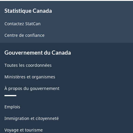
À
Statistique Canada
propos
de
Contactez StatCan
ce
site
Centre de confiance
Gouvernement du Canada
Toutes les coordonnées
Ministères et organismes
À propos du gouvernement
Thèmes
Emplois
et
sujets
Immigration et citoyenneté
Voyage et tourisme