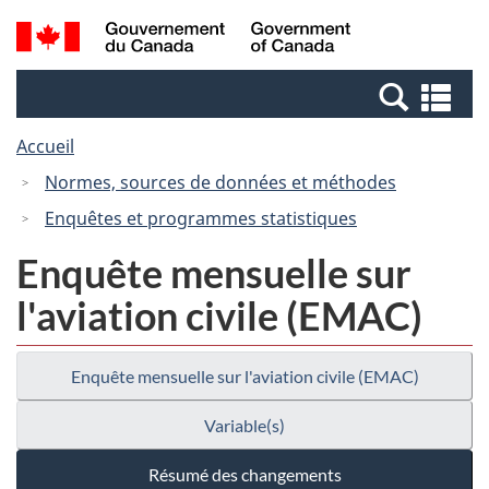
Passer
Passer
Recherche
/
au
à
et
Government
contenu
la
menus
of
Re
principal
version
Canada
et
HTML
Accueil
me
simplifiée
Normes, sources de données et méthodes
Enquêtes et programmes statistiques
Enquête mensuelle sur
l'aviation civile (EMAC)
Enquête mensuelle sur l'aviation civile (EMAC)
Variable(s)
Résumé des changements