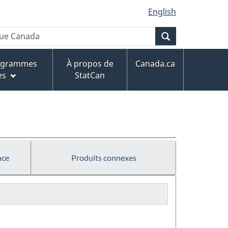
English
Recherche
rogrammes
À propos de
Canada.ca
es
StatCan
nce
Produits connexes