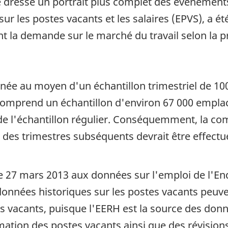
 dresse un portrait plus complet des événements 
r les postes vacants et les salaires (EPVS), a é
 la demande sur le marché du travail selon la prof
née au moyen d'un échantillon trimestriel de 10
comprend un échantillon d'environ 67 000 emplac
ers de l'échantillon régulier. Conséquemment, la
 des trimestres subséquents devrait être effectu
le 27 mars 2013 aux données sur l'emploi de l'En
s données historiques sur les postes vacants peuv
s vacants, puisque l'EERH est la source des don
ation des postes vacants ainsi que des révisions