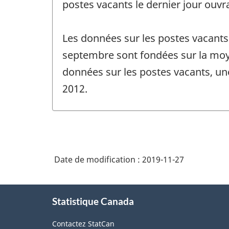
postes vacants le dernier jour ouvr
Les données sur les postes vacants
septembre sont fondées sur la moye
données sur les postes vacants, un
2012.
Date de modification :
2019-11-27
À
Statistique Canada
propos
de
Contactez StatCan
ce