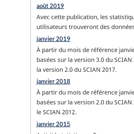
Période
août 2019
de
Avec cette publication, les statisti
référence
de
utilisateurs trouveront des données 
changement
Période
janvier 2019
-
de
À partir du mois de référence janv
référence
de
basées sur la version 3.0 du SCIAN 
changement
la version 2.0 du SCIAN 2017.
-
Période
janvier 2018
de
À partir du mois de référence janv
référence
de
basées sur la version 2.0 du SCIAN 
changement
le SCIAN 2012.
-
Période
janvier 2015
de