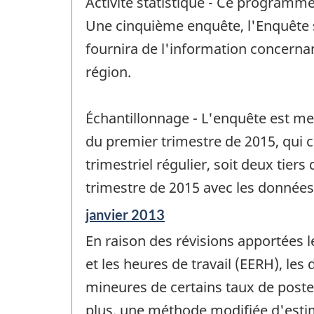
Activité statistique - Ce programme
référence
de
Une cinquième enquête, l'Enquête su
changement
fournira de l'information concernant
-
région.
Échantillonnage - L'enquête est me
du premier trimestre de 2015, qui 
trimestriel régulier, soit deux ti
trimestre de 2015 avec les données
Période
janvier 2013
de
En raison des révisions apportées 
référence
de
et les heures de travail (EERH), le
changement
mineures de certains taux de poste
-
plus, une méthode modifiée d'estim