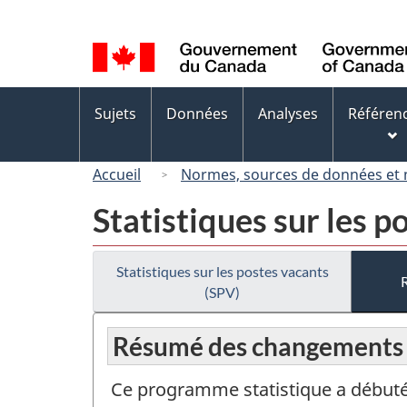
Sélection
de
la
langue
Menus
Sujets
Données
Analyses
Référen
des
sujets
Accueil
Normes, sources de données et
Statistiques sur les p
Statistiques sur les postes vacants
(SPV)
Résumé des changements
Ce programme statistique a débuté