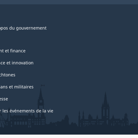
opos du gouvernement
nt et finance
nce et innovation
chtones
ans et militaires
esse
r les événements de la vie