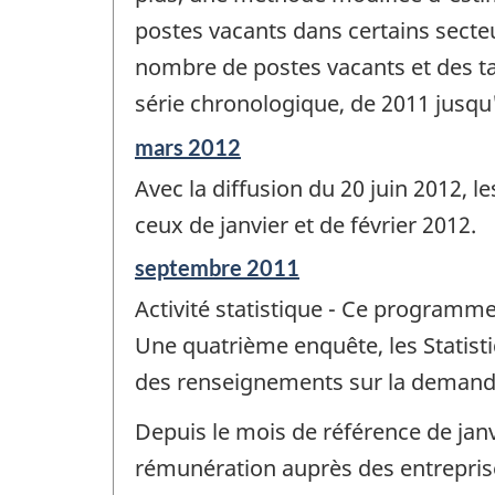
postes vacants dans certains secte
nombre de postes vacants et des ta
série chronologique, de 2011 jusqu
Période
mars 2012
de
Avec la diffusion du 20 juin 2012, 
référence
de
ceux de janvier et de février 2012.
changement
Période
septembre 2011
-
de
Activité statistique - Ce programme
référence
de
Une quatrième enquête, les Statist
changement
des renseignements sur la demande
-
Depuis le mois de référence de jan
rémunération auprès des entreprises