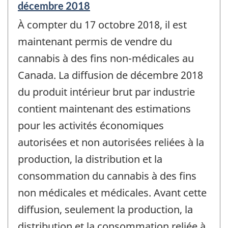
Période
décembre 2018
de
À compter du 17 octobre 2018, il est
référence
de
maintenant permis de vendre du
changement
cannabis à des fins non-médicales au
-
Canada. La diffusion de décembre 2018
du produit intérieur brut par industrie
contient maintenant des estimations
pour les activités économiques
autorisées et non autorisées reliées à la
production, la distribution et la
consommation du cannabis à des fins
non médicales et médicales. Avant cette
diffusion, seulement la production, la
distribution et la consommation reliée à