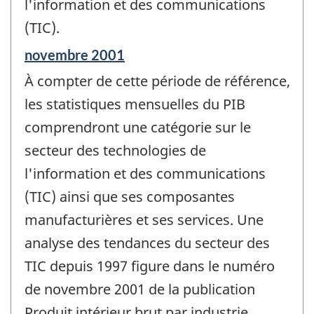
l'information et des communications
(TIC).
Période
novembre 2001
de
À compter de cette période de référence,
référence
de
les statistiques mensuelles du PIB
changement
comprendront une catégorie sur le
-
secteur des technologies de
l'information et des communications
(TIC) ainsi que ses composantes
manufacturières et ses services. Une
analyse des tendances du secteur des
TIC depuis 1997 figure dans le numéro
de novembre 2001 de la publication
Produit intérieur brut par industrie,