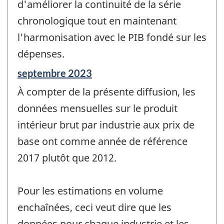
d'améliorer la continuité de la série
chronologique tout en maintenant
l'harmonisation avec le PIB fondé sur les
dépenses.
Période
septembre 2023
de
À compter de la présente diffusion, les
référence
de
données mensuelles sur le produit
changement
intérieur brut par industrie aux prix de
-
base ont comme année de référence
2017 plutôt que 2012.
Pour les estimations en volume
enchaînées, ceci veut dire que les
données pour chaque industrie et les