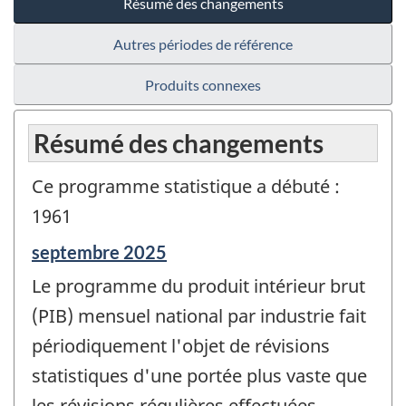
Résumé des changements
Autres périodes de référence
Produits connexes
Résumé des changements
Ce programme statistique a débuté :
1961
Période
septembre 2025
de
Le programme du produit intérieur brut
référence
de
(PIB) mensuel national par industrie fait
changement
périodiquement l'objet de révisions
-
statistiques d'une portée plus vaste que
les révisions régulières effectuées