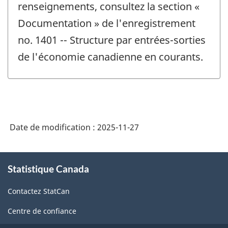
renseignements, consultez la section «
Documentation » de l'enregistrement
no. 1401 -- Structure par entrées-sorties
de l'économie canadienne en courants.
Date de modification :
2025-11-27
À
Statistique Canada
propos
de
Contactez StatCan
ce
site
Centre de confiance