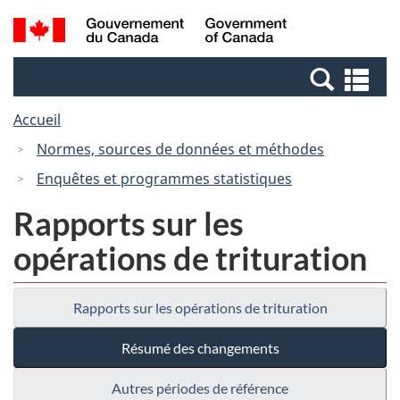
Passer
Passer
Recherche
/
au
à
et
Government
contenu
la
menus
of
Re
principal
version
Canada
et
HTML
Accueil
me
simplifiée
Normes, sources de données et méthodes
Enquêtes et programmes statistiques
Rapports sur les
opérations de trituration
Rapports sur les opérations de trituration
Résumé des changements
Autres périodes de référence