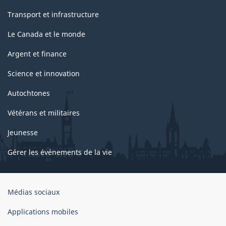
Transport et infrastructure
Le Canada et le monde
Argent et finance
Science et innovation
Autochtones
Vétérans et militaires
Jeunesse
Gérer les événements de la vie
Organisation
Médias sociaux
du
gouvernement
Applications mobiles
du