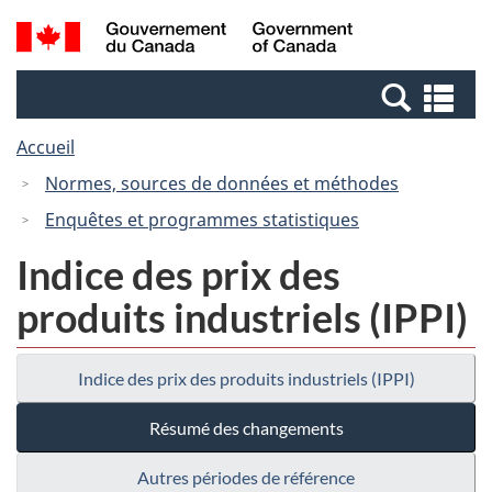
Passer
Passer
Recherche
/
au
à
et
Government
contenu
la
menus
of
Re
principal
version
Canada
et
HTML
Accueil
me
simplifiée
Normes, sources de données et méthodes
Enquêtes et programmes statistiques
Indice des prix des
produits industriels (IPPI)
Indice des prix des produits industriels (IPPI)
Résumé des changements
Autres périodes de référence