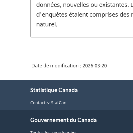
données, nouvelles ou existantes. L'
d'enquêtes étaient comprises des ré
naturel.
Date de modification :
2026-03-20
À
Statistique Canada
propos
de
Contactez StatCan
ce
site
Gouvernement du Canada
Toutes les coordonnées