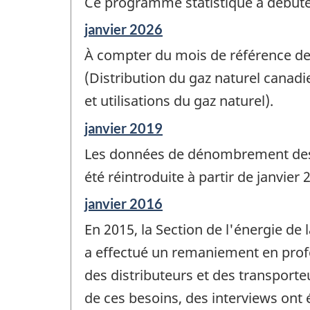
Ce programme statistique a débuté
Période
janvier 2026
de
À compter du mois de référence de
référence
de
(Distribution du gaz naturel canad
changement
et utilisations du gaz naturel).
-
Période
janvier 2019
de
Les données de dénombrement des cl
référence
de
été réintroduite à partir de janvier
changement
Période
janvier 2016
-
de
En 2015, la Section de l'énergie de 
référence
de
a effectué un remaniement en profo
changement
des distributeurs et des transporte
-
de ces besoins, des interviews ont 