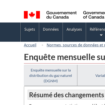
Sélection
de
la
langue
Menus
Sujets
Données
Analyses
Référen
des
sujets
Accueil
Normes, sources de données et
Enquête mensuelle sur
Enquête mensuelle sur la
distribution du gaz naturel
Variab
(DGNM)
Résumé des changements