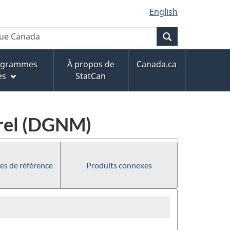
English
Recherche
rogrammes
À propos de
Canada.ca
es
StatCan
urel (DGNM)
es de référence
Produits connexes