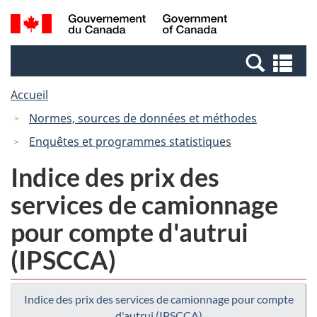
Passer
Passer
Recherche
/
au
à
et
Government
contenu
la
menus
of
Re
principal
version
Canada
et
HTML
Accueil
me
simplifiée
Normes, sources de données et méthodes
Enquêtes et programmes statistiques
Indice des prix des
services de camionnage
pour compte d'autrui
(IPSCCA)
Indice des prix des services de camionnage pour compte
d'autrui (IPSCCA)