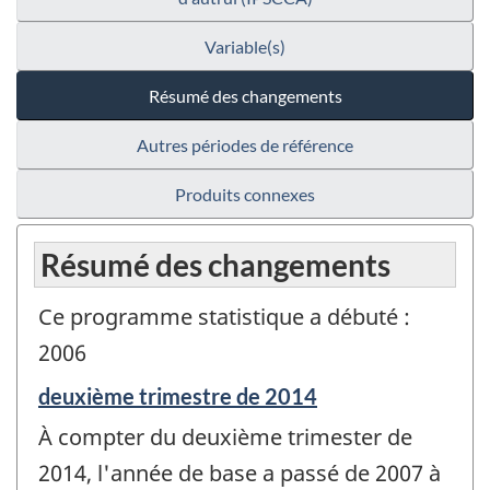
Variable(s)
Résumé des changements
Autres périodes de référence
Produits connexes
Résumé des changements
Ce programme statistique a débuté :
2006
Période
deuxième trimestre de 2014
de
À compter du deuxième trimester de
référence
de
2014, l'année de base a passé de 2007 à