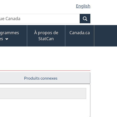
English
Recherche
rogrammes
À propos de
Canada.ca
es
StatCan
Produits connexes