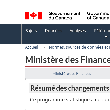
Sélection
de
la
langue
Menus
Sujets
Données
Analyses
Référen
des
sujets
Accueil
Normes, sources de données et
Ministère des Financ
Ministère des Finances
Résumé des changements
Ce programme statistique a débuté