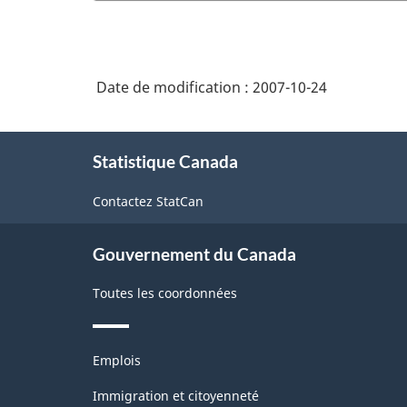
Date de modification :
2007-10-24
À
Statistique Canada
propos
de
Contactez StatCan
ce
site
Gouvernement du Canada
Toutes les coordonnées
Thèmes
Emplois
et
sujets
Immigration et citoyenneté