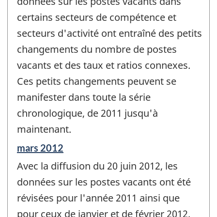
données sur les postes vacants dans
certains secteurs de compétence et
secteurs d'activité ont entraîné des petits
changements du nombre de postes
vacants et des taux et ratios connexes.
Ces petits changements peuvent se
manifester dans toute la série
chronologique, de 2011 jusqu'à
maintenant.
Période
mars 2012
de
Avec la diffusion du 20 juin 2012, les
référence
de
données sur les postes vacants ont été
changement
révisées pour l'année 2011 ainsi que
-
pour ceux de janvier et de février 2012.