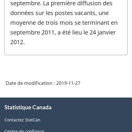
septembre. La première diffusion des
données sur les postes vacants, une
moyenne de trois mois se terminant en
septembre 2011, a été lieu le 24 janvier
2012.
Date de modification :
2019-11-27
À
Statistique Canada
propos
de
Contactez StatCan
ce
site
Centre de confiance