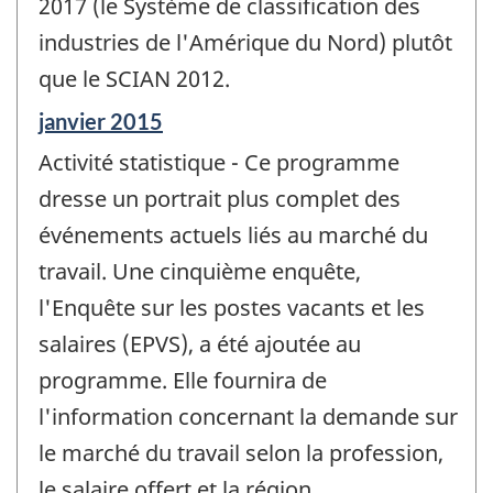
2017 (le Système de classification des
industries de l'Amérique du Nord) plutôt
que le SCIAN 2012.
Période
janvier 2015
de
Activité statistique - Ce programme
référence
de
dresse un portrait plus complet des
changement
événements actuels liés au marché du
-
travail. Une cinquième enquête,
l'Enquête sur les postes vacants et les
salaires (EPVS), a été ajoutée au
programme. Elle fournira de
l'information concernant la demande sur
le marché du travail selon la profession,
le salaire offert et la région.