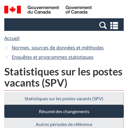
Passer
Passer
Recherche
/
au
à
et
Government
contenu
la
menus
of
Re
principal
version
Canada
et
HTML
Accueil
me
simplifiée
Normes, sources de données et méthodes
Enquêtes et programmes statistiques
Statistiques sur les postes
vacants (SPV)
Statistiques sur les postes vacants (SPV)
Résumé des changements
Autres périodes de référence