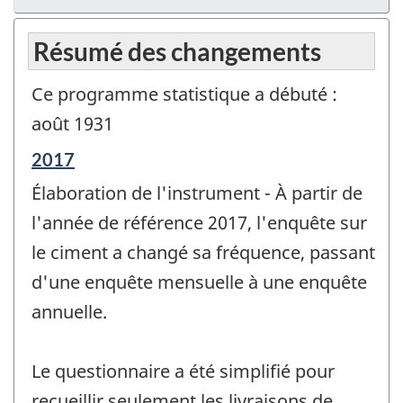
Résumé des changements
Ce programme statistique a débuté :
août 1931
Période
2017
de
Élaboration de l'instrument - À partir de
référence
de
l'année de référence 2017, l'enquête sur
changement
le ciment a changé sa fréquence, passant
-
d'une enquête mensuelle à une enquête
annuelle.
Le questionnaire a été simplifié pour
recueillir seulement les livraisons de