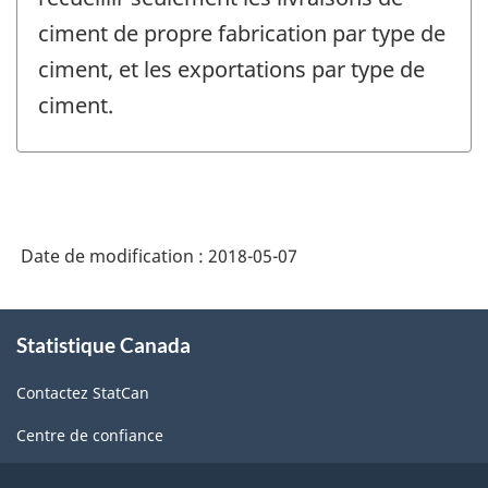
ciment de propre fabrication par type de
ciment, et les exportations par type de
ciment.
Date de modification :
2018-05-07
À
Statistique Canada
propos
de
Contactez StatCan
ce
site
Centre de confiance