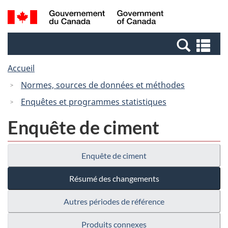
Passer
Passer
Recherche
/
au
à
et
Government
contenu
la
menus
of
Re
principal
version
Canada
et
HTML
Accueil
me
simplifiée
Normes, sources de données et méthodes
Enquêtes et programmes statistiques
Enquête de ciment
Enquête de ciment
Résumé des changements
Autres périodes de référence
Produits connexes