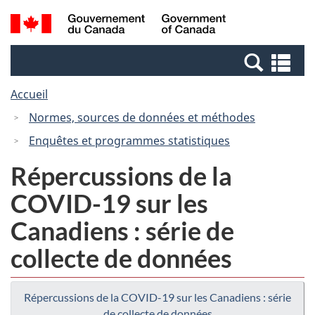
Passer
Passer
Recherche
/
au
à
et
Government
contenu
la
menus
of
Re
principal
version
Canada
et
HTML
Accueil
me
simplifiée
Normes, sources de données et méthodes
Enquêtes et programmes statistiques
Répercussions de la
COVID-19 sur les
Canadiens : série de
collecte de données
Répercussions de la COVID-19 sur les Canadiens : série
de collecte de données