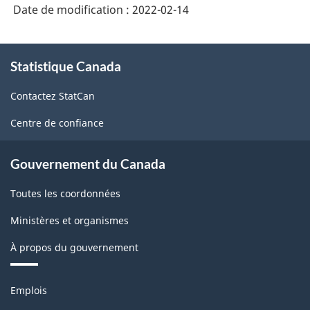
Date de modification :
2022-02-14
À
Statistique Canada
propos
de
Contactez StatCan
ce
site
Centre de confiance
Gouvernement du Canada
Toutes les coordonnées
Ministères et organismes
À propos du gouvernement
Thèmes
Emplois
et