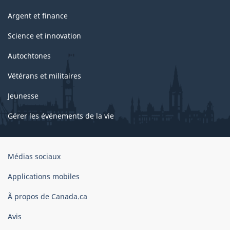
Argent et finance
Science et innovation
Autochtones
Vétérans et militaires
Jeunesse
Gérer les événements de la vie
Organisation
Médias sociaux
du
gouvernement
Applications mobiles
du
Ã propos de Canada.ca
Canada
Avis