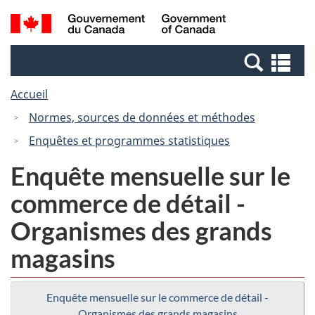
Passer
Passer
Recherche
/
au
à
et
Government
contenu
la
menus
of
Re
principal
version
Canada
et
HTML
Accueil
me
simplifiée
Normes, sources de données et méthodes
Enquêtes et programmes statistiques
Enquête mensuelle sur le
commerce de détail -
Organismes des grands
magasins
Enquête mensuelle sur le commerce de détail -
Organismes des grands magasins