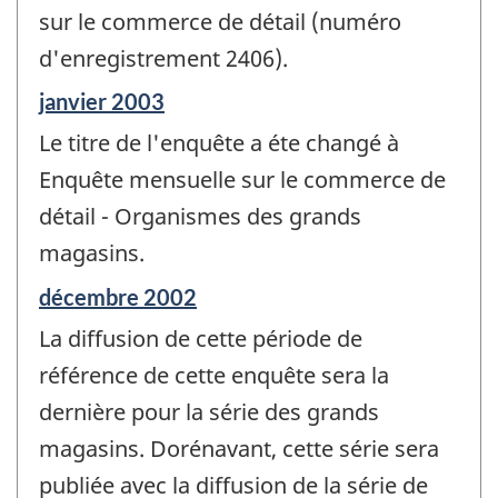
sur le commerce de détail (numéro
d'enregistrement 2406).
Période
janvier 2003
de
Le titre de l'enquête a éte changé à
référence
de
Enquête mensuelle sur le commerce de
changement
détail - Organismes des grands
-
magasins.
Période
décembre 2002
de
La diffusion de cette période de
référence
de
référence de cette enquête sera la
changement
dernière pour la série des grands
-
magasins. Dorénavant, cette série sera
publiée avec la diffusion de la série de