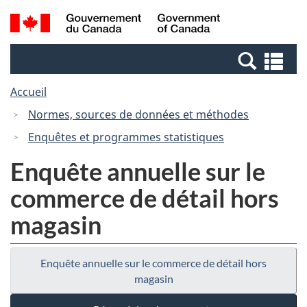
Passer
Passer
Recherche
/
au
à
et
Government
contenu
la
menus
of
Re
principal
version
Canada
et
HTML
Accueil
me
simplifiée
Normes, sources de données et méthodes
Enquêtes et programmes statistiques
Enquête annuelle sur le
commerce de détail hors
magasin
Enquête annuelle sur le commerce de détail hors
magasin