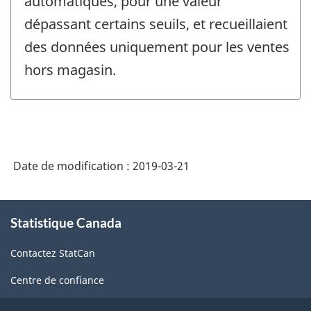
automatiques, pour une valeur
dépassant certains seuils, et recueillaient
des données uniquement pour les ventes
hors magasin.
Date de modification :
2019-03-21
À
Statistique Canada
propos
de
Contactez StatCan
ce
site
Centre de confiance