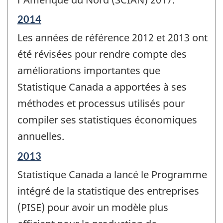
Période
2014
de
Les années de référence 2012 et 2013 ont
référence
de
été révisées pour rendre compte des
changement
améliorations importantes que
-
Statistique Canada a apportées à ses
méthodes et processus utilisés pour
compiler ses statistiques économiques
annuelles.
Période
2013
de
Statistique Canada a lancé le Programme
référence
de
intégré de la statistique des entreprises
changement
(PISE) pour avoir un modèle plus
-