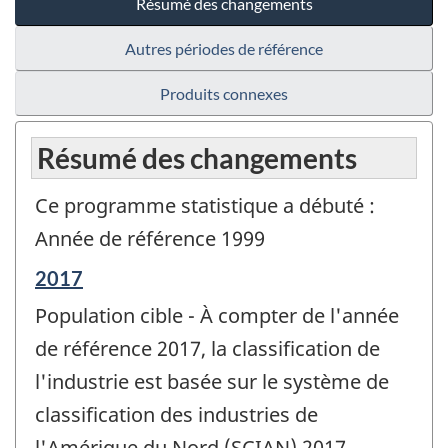
Résumé des changements
Autres périodes de référence
Produits connexes
Résumé des changements
Ce programme statistique a débuté :
Année de référence 1999
Période
2017
de
Population cible - À compter de l'année
référence
de
de référence 2017, la classification de
changement
l'industrie est basée sur le système de
-
classification des industries de
l'Amérique du Nord (SCIAN) 2017.