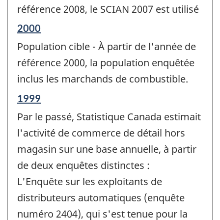
de
référence 2008, le SCIAN 2007 est utilisé
changement
Période
2000
-
de
Population cible - À partir de l'année de
référence
de
référence 2000, la population enquêtée
changement
inclus les marchands de combustible.
-
Période
1999
de
Par le passé, Statistique Canada estimait
référence
de
l'activité de commerce de détail hors
changement
magasin sur une base annuelle, à partir
-
de deux enquêtes distinctes :
L'Enquête sur les exploitants de
distributeurs automatiques (enquête
numéro 2404), qui s'est tenue pour la