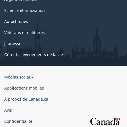
Science et innovation
Autochtones
Vétérans et militaires
Jeunesse
Gérer les événements de la vie
Organisation
Médias sociaux
du
gouvernement
Applications mobiles
du
Ã propos de Canada.ca
Canada
Avis
Confidentialité