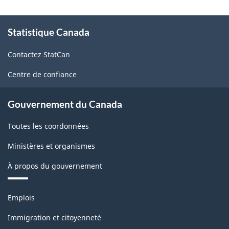
À
Statistique Canada
propos
de
Contactez StatCan
ce
site
Centre de confiance
Gouvernement du Canada
Toutes les coordonnées
Ministères et organismes
À propos du gouvernement
Thèmes
Emplois
et
sujets
Immigration et citoyenneté