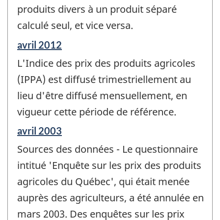
produits divers à un produit séparé
calculé seul, et vice versa.
Période
avril 2012
de
L'Indice des prix des produits agricoles
référence
de
(IPPA) est diffusé trimestriellement au
changement
lieu d'être diffusé mensuellement, en
-
vigueur cette période de référence.
Période
avril 2003
de
Sources des données - Le questionnaire
référence
de
intitué 'Enquête sur les prix des produits
changement
agricoles du Québec', qui était menée
-
auprès des agriculteurs, a été annulée en
mars 2003. Des enquêtes sur les prix