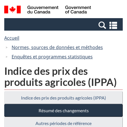
Passer
Passer
Recherche
/
au
à
et
Government
contenu
la
menus
of
Re
principal
version
Canada
et
HTML
Accueil
me
simplifiée
Normes, sources de données et méthodes
Enquêtes et programmes statistiques
Indice des prix des
produits agricoles (IPPA)
Indice des prix des produits agricoles (IPPA)
Résumé des changements
Autres périodes de référence