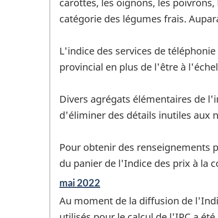
carottes, les oignons, les poivron
catégorie des légumes frais. Aupara
L'indice des services de téléphonie
provincial en plus de l'être à l'éche
Divers agrégats élémentaires de l'in
d'éliminer des détails inutiles aux 
Pour obtenir des renseignements plu
du panier de l'Indice des prix à l
Période
mai 2022
de
Au moment de la diffusion de l'Indi
référence
de
utilisés pour le calcul de l'IPC a é