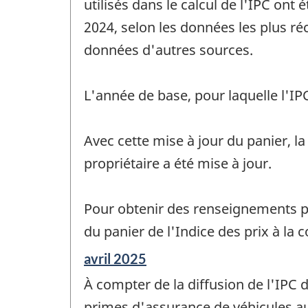
de
utilisés dans le calcul de l'IPC ont
changement
2024, selon les données les plus 
-
données d'autres sources.
L'année de base, pour laquelle l'I
Avec cette mise à jour du panier, l
propriétaire a été mise à jour.
Pour obtenir des renseignements plu
du panier de l'Indice des prix à l
Période
avril 2025
de
À compter de la diffusion de l'IPC 
référence
de
primes d'assurance de véhicules aut