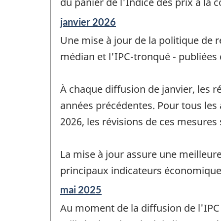
du panier de l'Indice des prix à l
Période
janvier 2026
de
Une mise à jour de la politique de 
référence
de
médian et l'IPC-tronqué - publiées 
changement
-
À chaque diffusion de janvier, les 
années précédentes. Pour tous les 
2026, les révisions de ces mesures 
La mise à jour assure une meilleur
principaux indicateurs économique
Période
mai 2025
de
Au moment de la diffusion de l'IPC
référence