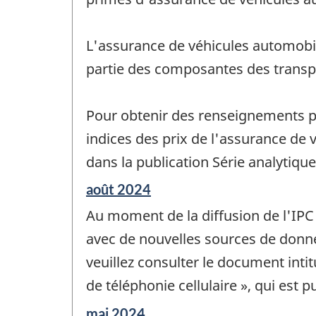
changement
-
L'assurance de véhicules automobile
partie des composantes des transp
Pour obtenir des renseignements plu
indices des prix de l'assurance de 
dans la publication Série analytiqu
Période
août 2024
de
Au moment de la diffusion de l'IPC d
référence
de
avec de nouvelles sources de donn
changement
veuillez consulter le document inti
-
de téléphonie cellulaire », qui est 
Période
mai 2024