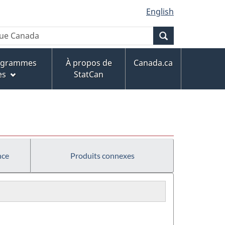
English
Recherche
rogrammes
À propos de
Canada.ca
es
StatCan
nce
Produits connexes