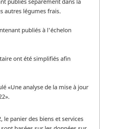
ant publiés séparément dans la
es autres légumes frais.
ntenant publiés à l'échelon
aire ont été simplifiés afin
ulé «Une analyse de la mise à jour
22».
 le panier des biens et services
er sont basées sur les données sur