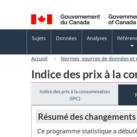
Sélection
de
la
langue
Menus
Sujets
Données
Analyses
Référen
des
sujets
Accueil
Normes, sources de données et
Indice des prix à la 
Indice des prix à la consommation
(IPC)
Résumé des changements
Ce programme statistique a débuté 