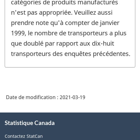
catégories de produits manufacturés
n'est pas appropriée. Veuillez aussi
prendre note qu'à compter de janvier
1999, le nombre de transporteurs a plus
que doublé par rapport aux dix-huit
transporteurs des enquêtes précédentes.
Date de modification :
2021-03-19
À
Statistique Canada
propos
de
Contactez StatCan
ce