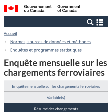
Passer
Passer
Recherche
/
au
à
et
Government
contenu
la
menus
of
Re
principal
version
Canada
et
HTML
Accueil
me
simplifiée
Normes, sources de données et méthodes
Enquêtes et programmes statistiques
Enquête mensuelle sur les
chargements ferroviaires
Enquête mensuelle sur les chargements ferroviaires
Variable(s)
Résumé des changements