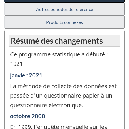
Autres périodes de référence
Produits connexes
Résumé des changements
Ce programme statistique a débuté :
1921
Période
janvier 2021
de
La méthode de collecte des données est
référence
de
passée d'un questionnaire papier à un
changement
questionnaire électronique.
-
Période
octobre 2000
de
En 1999, l'enquête mensuelle sur les
référence