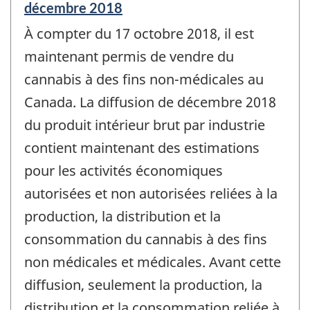
Période
décembre 2018
de
À compter du 17 octobre 2018, il est
référence
de
maintenant permis de vendre du
changement
cannabis à des fins non-médicales au
-
Canada. La diffusion de décembre 2018
du produit intérieur brut par industrie
contient maintenant des estimations
pour les activités économiques
autorisées et non autorisées reliées à la
production, la distribution et la
consommation du cannabis à des fins
non médicales et médicales. Avant cette
diffusion, seulement la production, la
distribution et la consommation reliée à