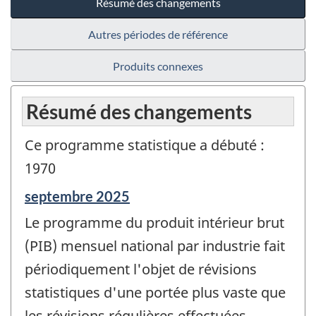
Résumé des changements
Autres périodes de référence
Produits connexes
Résumé des changements
Ce programme statistique a débuté :
1970
Période
septembre 2025
de
Le programme du produit intérieur brut
référence
de
(PIB) mensuel national par industrie fait
changement
périodiquement l'objet de révisions
-
statistiques d'une portée plus vaste que
les révisions régulières effectuées