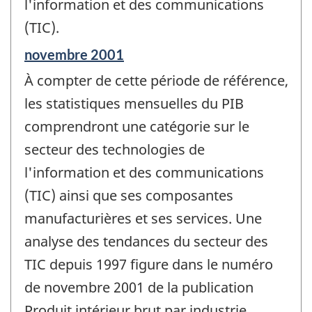
l'information et des communications
(TIC).
Période
novembre 2001
de
À compter de cette période de référence,
référence
de
les statistiques mensuelles du PIB
changement
comprendront une catégorie sur le
-
secteur des technologies de
l'information et des communications
(TIC) ainsi que ses composantes
manufacturières et ses services. Une
analyse des tendances du secteur des
TIC depuis 1997 figure dans le numéro
de novembre 2001 de la publication
Produit intérieur brut par industrie,