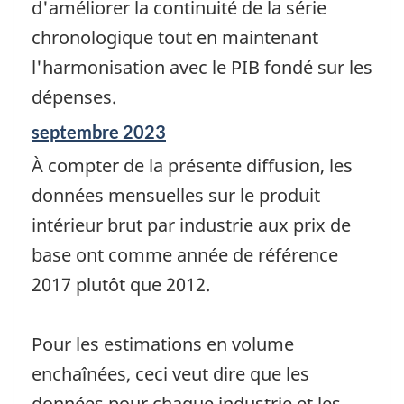
d'améliorer la continuité de la série
chronologique tout en maintenant
l'harmonisation avec le PIB fondé sur les
dépenses.
Période
septembre 2023
de
À compter de la présente diffusion, les
référence
de
données mensuelles sur le produit
changement
intérieur brut par industrie aux prix de
-
base ont comme année de référence
2017 plutôt que 2012.
Pour les estimations en volume
enchaînées, ceci veut dire que les
données pour chaque industrie et les