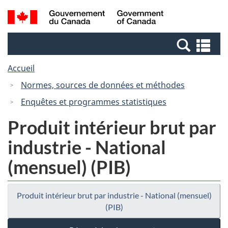
Passer
Passer
Recherche
/
au
à
et
Government
contenu
la
menus
of
Re
principal
version
Canada
et
HTML
Accueil
me
simplifiée
Normes, sources de données et méthodes
Enquêtes et programmes statistiques
Produit intérieur brut par
industrie - National
(mensuel) (PIB)
Produit intérieur brut par industrie - National (mensuel)
(PIB)