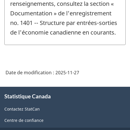
renseignements, consultez la section «
Documentation » de l'enregistrement
no. 1401 -- Structure par entrées-sorties
de l'économie canadienne en courants.
Date de modification :
2025-11-27
À
Statistique Canada
propos
de
Contactez StatCan
ce
site
Centre de confiance