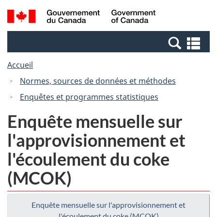
Passer
Passer
Recherche
/
au
à
et
Government
contenu
la
menus
of
Re
principal
version
Canada
et
HTML
Accueil
me
simplifiée
Normes, sources de données et méthodes
Enquêtes et programmes statistiques
Enquête mensuelle sur
l'approvisionnement et
l'écoulement du coke
(MCOK)
Enquête mensuelle sur l'approvisionnement et
l'écoulement du coke (MCOK)