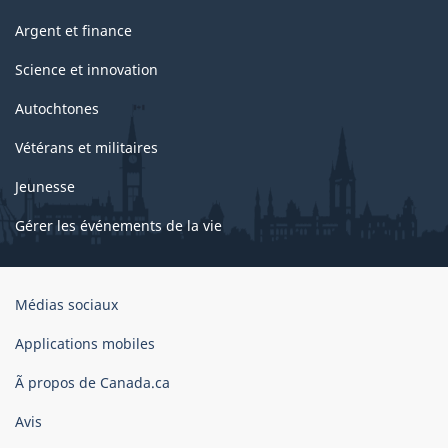
Argent et finance
Science et innovation
Autochtones
Vétérans et militaires
Jeunesse
Gérer les événements de la vie
Organisation
Médias sociaux
du
gouvernement
Applications mobiles
du
Ã propos de Canada.ca
Canada
Avis