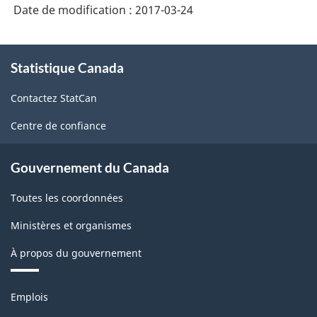
Date de modification :
2017-03-24
À
Statistique Canada
propos
de
Contactez StatCan
ce
site
Centre de confiance
Gouvernement du Canada
Toutes les coordonnées
Ministères et organismes
À propos du gouvernement
Thèmes
Emplois
et