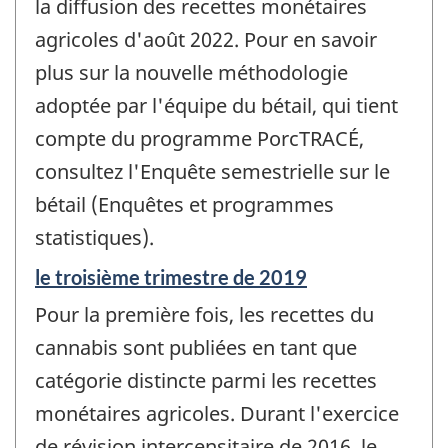
la diffusion des recettes monétaires
agricoles d'août 2022. Pour en savoir
plus sur la nouvelle méthodologie
adoptée par l'équipe du bétail, qui tient
compte du programme PorcTRACÉ,
consultez l'Enquête semestrielle sur le
bétail (Enquêtes et programmes
statistiques).
Période
le troisième trimestre de 2019
de
Pour la première fois, les recettes du
référence
de
cannabis sont publiées en tant que
changement
catégorie distincte parmi les recettes
-
monétaires agricoles. Durant l'exercice
de révision intercensitaire de 2016, le