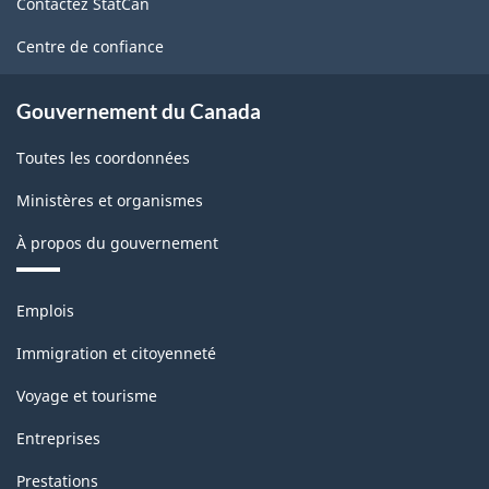
Contactez StatCan
ce
site
Centre de confiance
Gouvernement du Canada
Toutes les coordonnées
Ministères et organismes
À propos du gouvernement
Thèmes
Emplois
et
sujets
Immigration et citoyenneté
Voyage et tourisme
Entreprises
Prestations