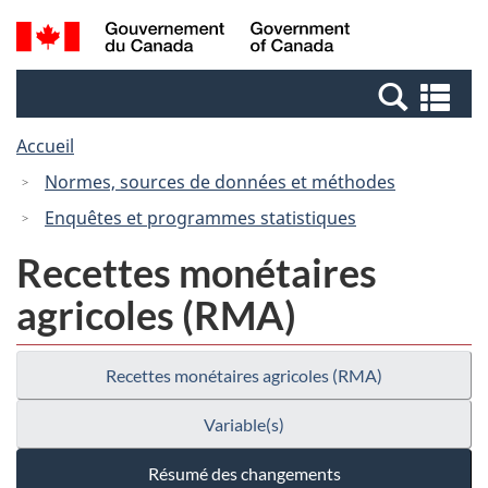
Passer
Passer
Recherche
/
au
à
et
Government
contenu
la
menus
of
Re
principal
version
Canada
et
HTML
Accueil
me
simplifiée
Normes, sources de données et méthodes
Enquêtes et programmes statistiques
Recettes monétaires
agricoles (RMA)
Recettes monétaires agricoles (RMA)
Variable(s)
Résumé des changements