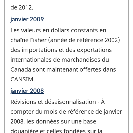
de 2012.
Période
janvier 2009
de
Les valeurs en dollars constants en
référence
de
chaîne Fisher (année de référence 2002)
changement
des importations et des exportations
-
internationales de marchandises du
Canada sont maintenant offertes dans
CANSIM.
Période
janvier 2008
de
Révisions et désaisonnalisation - À
référence
de
compter du mois de référence de janvier
changement
2008, les données sur une base
-
douanière et celles fondées sur la