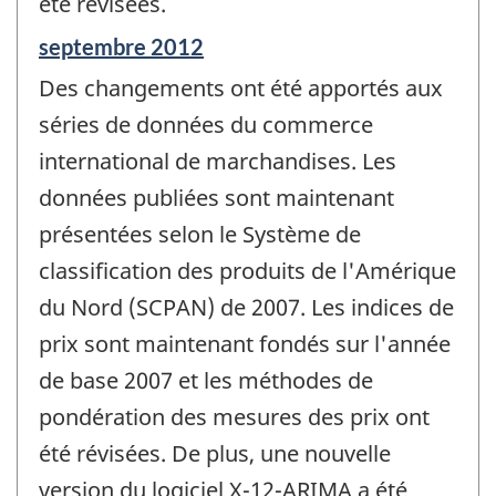
été révisées.
Période
septembre 2012
de
Des changements ont été apportés aux
référence
de
séries de données du commerce
changement
international de marchandises. Les
-
données publiées sont maintenant
présentées selon le Système de
classification des produits de l'Amérique
du Nord (SCPAN) de 2007. Les indices de
prix sont maintenant fondés sur l'année
de base 2007 et les méthodes de
pondération des mesures des prix ont
été révisées. De plus, une nouvelle
version du logiciel X-12-ARIMA a été