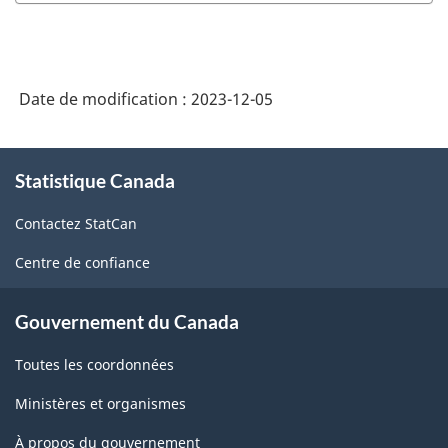
Date de modification :
2023-12-05
À
Statistique Canada
propos
de
Contactez StatCan
ce
site
Centre de confiance
Gouvernement du Canada
Toutes les coordonnées
Ministères et organismes
À propos du gouvernement