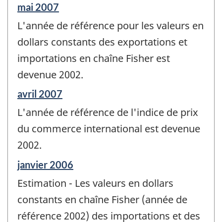
Période
mai 2007
de
L'année de référence pour les valeurs en
référence
de
dollars constants des exportations et
changement
importations en chaîne Fisher est
-
devenue 2002.
Période
avril 2007
de
L'année de référence de l'indice de prix
référence
de
du commerce international est devenue
changement
2002.
-
Période
janvier 2006
de
Estimation - Les valeurs en dollars
référence
de
constants en chaîne Fisher (année de
changement
référence 2002) des importations et des
-