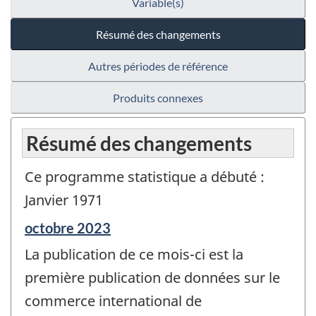
Variable(s)
Résumé des changements
Autres périodes de référence
Produits connexes
Résumé des changements
Ce programme statistique a débuté :
Janvier 1971
Période
octobre 2023
de
La publication de ce mois-ci est la
référence
de
première publication de données sur le
changement
commerce international de
-