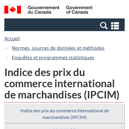
Passer
Passer
Recherche
/
au
à
et
Government
contenu
la
menus
of
Re
principal
version
Canada
et
HTML
Accueil
me
simplifiée
Normes, sources de données et méthodes
Enquêtes et programmes statistiques
Indice des prix du
commerce international
de marchandises (IPCIM)
Indice des prix du commerce international de
marchandises (IPCIM)