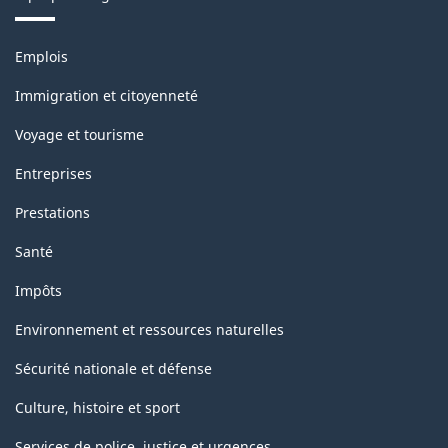
Thèmes
Emplois
et
sujets
Immigration et citoyenneté
Voyage et tourisme
Entreprises
Prestations
Santé
Impôts
Environnement et ressources naturelles
Sécurité nationale et défense
Culture, histoire et sport
Services de police, justice et urgences