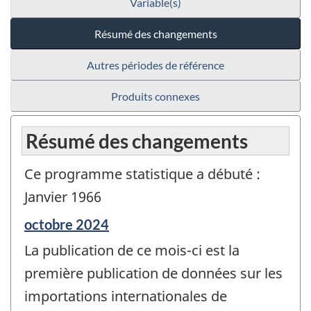
Variable(s)
Résumé des changements
Autres périodes de référence
Produits connexes
Résumé des changements
Ce programme statistique a débuté :
Janvier 1966
Période
octobre 2024
de
La publication de ce mois-ci est la
référence
de
première publication de données sur les
changement
importations internationales de
-