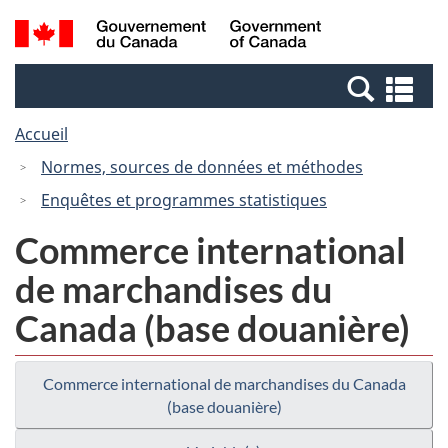
Passer
Passer
Recherche
/
au
à
et
Government
contenu
la
menus
of
Re
principal
version
Canada
et
HTML
Accueil
me
simplifiée
Normes, sources de données et méthodes
Enquêtes et programmes statistiques
Commerce international
de marchandises du
Canada (base douanière)
Commerce international de marchandises du Canada
(base douanière)