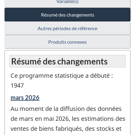
Variable(s)
Résumé des changements
Autres périodes de référence
Produits connexes
Résumé des changements
Ce programme statistique a débuté :
1947
Période
mars 2026
de
Au moment de la diffusion des données
référence
de
de mars en mai 2026, les estimations des
changement
ventes de biens fabriqués, des stocks et
-