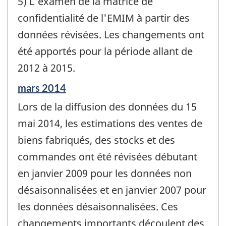
5) L'examen de la matrice de
confidentialité de l'EMIM à partir des
données révisées. Les changements ont
été apportés pour la période allant de
2012 à 2015.
Période
mars 2014
de
Lors de la diffusion des données du 15
référence
de
mai 2014, les estimations des ventes de
changement
biens fabriqués, des stocks et des
-
commandes ont été révisées débutant
en janvier 2009 pour les données non
désaisonnalisées et en janvier 2007 pour
les données désaisonnalisées. Ces
changements importants découlent des