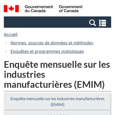
Passer
Passer
Recherche
/
au
à
et
Government
contenu
la
menus
of
Re
principal
version
Canada
et
HTML
Accueil
me
simplifiée
Normes, sources de données et méthodes
Enquêtes et programmes statistiques
Enquête mensuelle sur les
industries
manufacturières (EMIM)
Enquête mensuelle sur les industries manufacturières
(EMIM)