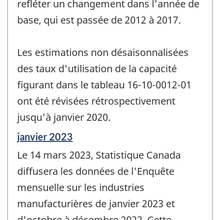
refléter un changement dans l'année de
base, qui est passée de 2012 à 2017.
Les estimations non désaisonnalisées
des taux d'utilisation de la capacité
figurant dans le tableau 16-10-0012-01
ont été révisées rétrospectivement
jusqu'à janvier 2020.
Période
janvier 2023
de
Le 14 mars 2023, Statistique Canada
référence
de
diffusera les données de l'Enquête
changement
mensuelle sur les industries
-
manufacturières de janvier 2023 et
d'octobre à décembre 2022. Cette