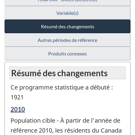
Variable(s)
Résumé des changements
Autres périodes de référence
Produits connexes
Résumé des changements
Ce programme statistique a débuté :
1921
Période
2010
de
Population cible - À partir de l'année de
référence
de
référence 2010, les résidents du Canada