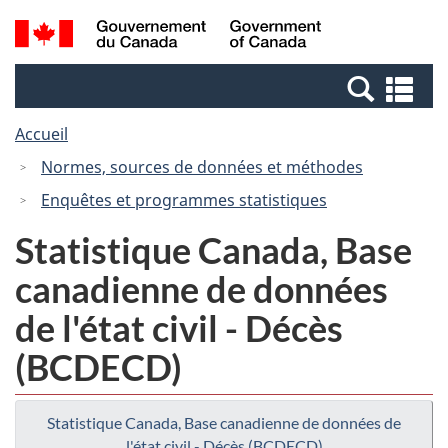
Passer
Passer
Recherche
/
au
à
et
Government
contenu
la
menus
of
Re
principal
version
Canada
et
HTML
Accueil
me
simplifiée
Normes, sources de données et méthodes
Enquêtes et programmes statistiques
Statistique Canada, Base
canadienne de données
de l'état civil - Décès
(BCDECD)
Statistique Canada, Base canadienne de données de
l'état civil - Décès (BCDECD)