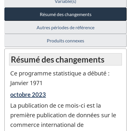
Variable(s)
Résumé des changements
Autres périodes de référence
Produits connexes
Résumé des changements
Ce programme statistique a débuté :
Janvier 1971
Période
octobre 2023
de
La publication de ce mois-ci est la
référence
de
première publication de données sur le
changement
commerce international de
-