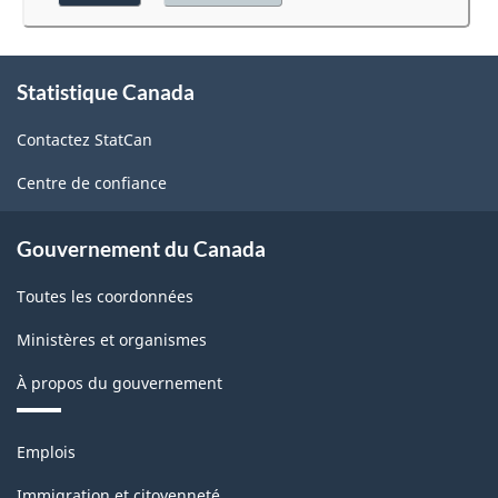
au
sondage.
À
Statistique Canada
propos
de
Contactez StatCan
ce
site
Centre de confiance
Gouvernement du Canada
Toutes les coordonnées
Ministères et organismes
À propos du gouvernement
Thèmes
Emplois
et
sujets
Immigration et citoyenneté