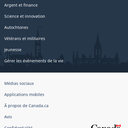
Argent et finance
Science et innovation
Autochtones
Vétérans et militaires
Jeunesse
Gérer les événements de la vie
Organisation
Médias sociaux
du
gouvernement
Applications mobiles
du
Ã propos de Canada.ca
Canada
Avis
Confidentialité