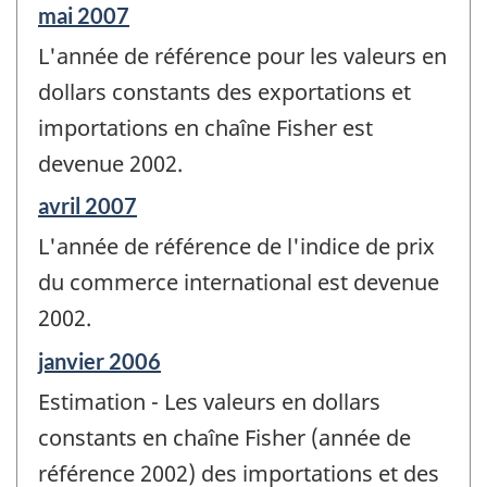
Période
mai 2007
de
L'année de référence pour les valeurs en
référence
de
dollars constants des exportations et
changement
importations en chaîne Fisher est
-
devenue 2002.
Période
avril 2007
de
L'année de référence de l'indice de prix
référence
de
du commerce international est devenue
changement
2002.
-
Période
janvier 2006
de
Estimation - Les valeurs en dollars
référence
de
constants en chaîne Fisher (année de
changement
référence 2002) des importations et des
-