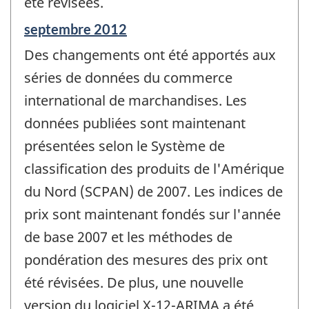
été révisées.
Période
septembre 2012
de
Des changements ont été apportés aux
référence
de
séries de données du commerce
changement
international de marchandises. Les
-
données publiées sont maintenant
présentées selon le Système de
classification des produits de l'Amérique
du Nord (SCPAN) de 2007. Les indices de
prix sont maintenant fondés sur l'année
de base 2007 et les méthodes de
pondération des mesures des prix ont
été révisées. De plus, une nouvelle
version du logiciel X-12-ARIMA a été