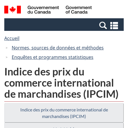
Passer
Passer
Passer
Recherche
/
au
au
à
et
Government
Gestionnaire
contenu
la
menus
of
Re
des
principal
version
Canada
et
Invitations
HTML
Accueil
me
simplifiée
Normes, sources de données et méthodes
Enquêtes et programmes statistiques
Indice des prix du
commerce international
de marchandises (IPCIM)
Indice des prix du commerce international de
marchandises (IPCIM)