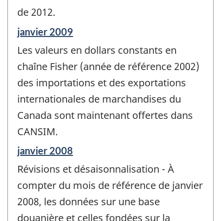
de 2012.
Période
janvier 2009
de
Les valeurs en dollars constants en
référence
de
chaîne Fisher (année de référence 2002)
changement
des importations et des exportations
-
internationales de marchandises du
Canada sont maintenant offertes dans
CANSIM.
Période
janvier 2008
de
Révisions et désaisonnalisation - À
référence
de
compter du mois de référence de janvier
changement
2008, les données sur une base
-
douanière et celles fondées sur la